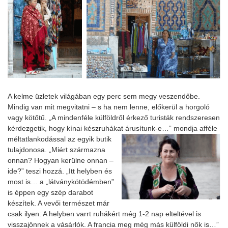
A kelme üzletek világában egy perc sem megy veszendőbe.
Mindig van mit megvitatni – s ha nem lenne, előkerül a horgoló
vagy kötőtű. „A mindenféle külföldről érkező turisták rendszeresen
kérdezgetik, hogy kínai készruhákat árusítunk-e…” mondja afféle
méltatlankodással az
egyik butik
tulajdonosa. „Miért származna
onnan? Hogyan kerülne onnan –
ide?” teszi hozzá. „Itt helyben és
most is… a „látványkötödémben”
is éppen egy szép darabot
készítek. A vevői természet már
csak ilyen: A helyben varrt ruhákért még 1-2 nap elteltével is
visszajönnek a vásárlók. A francia meg még más külföldi nők is…”