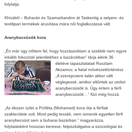
folytatja.
Khívától – Buharán és Szamarkandon át Taskentig a selyem- és
textilipari termékek árusítása mára női foglalkozássá vált.
Aranybecsüsök kora
„Én már úgy nőttem fel, hogy hozzászoktam a szebbik nem egyre
inkább fokozódó jelenlétéhez a bazárokban” tárja elénk 36
életéve
tapasztalatait Rusztam
Akzamov, a fiatal művészettörténész.
„A szerepcsere talán akkor vált
véglegessé, amikor eltűntek az utolsó
aranybecsüsök is. Úgy értem a férfi
aranybecsüsök…” fűzi még hozzá.
„Az ékszer üzlet a Próféta (Mohamed) kora óta a férfiak
szakterülete volt. Most pedig tessék, nem ismerek egyetlen férfi
aranybecsüst sem a buharai bazárban.” magyarázza,
folytatásként hosszan keresve, felpiszkálgatva a szociológiai és