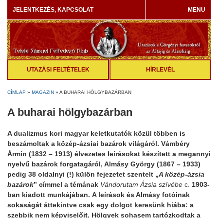
JELENTKEZÉS, KAPCSOLAT
MENU
UTAZÁSI FELTÉTELEK
HÍRLEVÉL
CÍMLAP
»
MAGAZIN
»
A BUHARAI HÖLGYBAZÁRBAN
A buharai hölgybazárban
A dualizmus kori magyar keletkutatók közül többen is
beszámoltak a közép-ázsiai bazárok világáról. Vámbéry
Ármin (1832 – 1913) élvezetes leírásokat készített a megannyi
nyelvű bazárok forgatagáról, Almásy György (1867 – 1933)
pedig 38 oldalnyi (!) külön fejezetet szentelt „
A közép-ázsia
bazárok
” címmel a témának
Vándorutam Ázsia szívébe
c.
1903-
ban
kiadott munkájában.
A leírások és Almásy fotóinak
sokaságát áttekintve csak egy dolgot keresünk hiába: a
szebbik nem képviselőit. Hölgyek sohasem tartózkodtak a