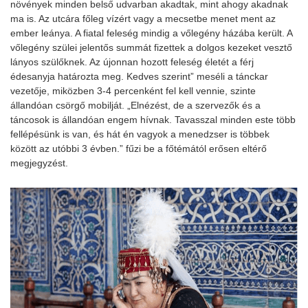
növények minden belső udvarban akadtak, mint ahogy akadnak
ma is. Az utcára főleg vízért vagy a mecsetbe menet ment az
ember leánya. A fiatal feleség mindig a vőlegény házába került. A
vőlegény szülei jelentős summát fizettek a dolgos kezeket vesztő
lányos szülőknek. Az újonnan hozott feleség életét a férj
édesanyja határozta meg. Kedves szerint” meséli a tánckar
vezetője, miközben 3-4 percenként fel kell vennie, szinte
állandóan csörgő mobilját. „Elnézést, de a szervezők és a
táncosok is állandóan engem hívnak. Tavasszal minden este több
fellépésünk is van, és hát én vagyok a menedzser is többek
között az utóbbi 3 évben.” fűzi be a főtémától erősen eltérő
megjegyzést.