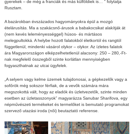
gyerekek – de még a franciák és más külföldiek is… ” folytatja
Rusztam.
A bazárokban évszázados hagyományokra épül a mozgó
ételárusítás. Ma a szakácsnő-árusok a babakocsikat alakítják át
(nem kevés leleményességgel) húsos- és mártásos
melegpultokká. A helybe hozott falatokból életkortól és rangtól
függetlenül, mindenki vásárol olykor – olykor. Az ízletes falatok
ára Magyarországon elképzelhetetlenül alacsony: 250 – 280,-Ft-
nak megfelelő összegből szinte korlátlan mennyiségben
fogyaszthatnak az utcai ügyfelek.
„A selyem vagy kelme üzemek tulajdonosai, a gépkezelők vagy a
sofőrök még sokszor férfiak, de a vevők számára mára
megszokottá vált, hogy az eladók és üzletvezetők, szinte minden
esetben az üzletasszonyok” magyarázza Sanubar Sharifova, egy
népművészeti termékeket és termelőket is bemutató programokat
szervező utazási iroda (női) beutaztató referense.