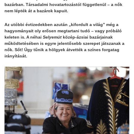
bazárban. Társadalmi hovatartozástól függetlenül – a nők
nem lépték át a bazárok kapuit.
Az utóbbi évtizedekben azután „kifordult a világ” még a
hagyományait oly erősen megtartani tudó – vagy próbáló
keleten is. A néhai
Selyemút
közép-ázsiai bazárjainak
működtetésében is egyre jelentősebb szerepet játszanak a
nők. Sőt! Úgy tűnik a hölgyek átvették a színes forgatag
irányítását.