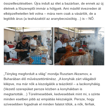
összeillesztésében. Újra indult az élet a bazárban, de ennek az új
életnek a főszereplői immár a hölgyek. Ami másfél évezreden át
elképzelhetetlen lett volna – mára nem csak a vásárlók, de a
legtöbb árus (a teaházaktól az aranybecsüsökig…) is – NŐ.
„Tényleg megfordult a világ” mondja Rusztam Akzamov, a
Buharában élő művészettörténész. „A konyhák zárt világából
kilépve, ma már nők a kiszolgálók a teázóktól – a lacikonyhákig.
(Vezető szerepüket persze közben a konyhákban is
megtartották…) Türelmesebbek, kedvesebbek mint mi, s szinte
minden esetben jobb az empátiás készségük. Persze, hogy
szívesebben fogadnak el minden falatot tőlük, a nők, férfiak,