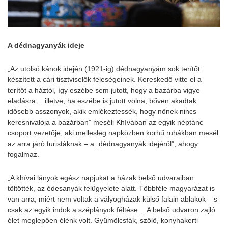
A dédnagyanyák ideje
„Az utolsó kánok idején (1921-ig) dédnagyanyám sok terítőt
készített a cári tisztviselők feleségeinek. Kereskedő vitte el a
terítőt a háztól, így eszébe sem jutott, hogy a bazárba vigye
eladásra… illetve, ha eszébe is jutott volna, bőven akadtak
idősebb asszonyok, akik emlékeztessék, hogy nőnek nincs
keresnivalója a bazárban” meséli Khívában az egyik néptánc
csoport vezetője, aki mellesleg napközben korhű ruhákban mesél
az arra járó turistáknak – a „dédnagyanyák idejéről”, ahogy
fogalmaz.
„A khívai lányok egész napjukat a házak belső udvaraiban
töltötték, az édesanyák felügyelete alatt. Többféle magyarázat is
van arra, miért nem voltak a vályogházak külső falain ablakok – s
csak az egyik indok a széplányok féltése… A belső udvaron zajló
élet meglepően élénk volt. Gyümölcsfák, szőlő, konyhakerti