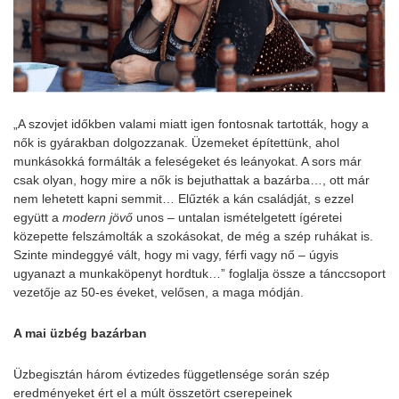
„A szovjet időkben valami miatt igen fontosnak tartották, hogy a
nők is gyárakban dolgozzanak. Üzemeket építettünk, ahol
munkásokká formálták a feleségeket és leányokat. A sors már
csak olyan, hogy mire a nők is bejuthattak a bazárba…, ott már
nem lehetett kapni semmit… Elűzték a kán családját, s ezzel
együtt a
modern jövő
unos – untalan ismételgetett ígéretei
közepette felszámolták a szokásokat, de még a szép ruhákat is.
Szinte mindeggyé vált, hogy mi vagy, férfi vagy nő – úgyis
ugyanazt a munkaköpenyt hordtuk…” foglalja össze a tánccsoport
vezetője az 50-es éveket, velősen, a maga módján.
A mai üzbég bazárban
Üzbegisztán három évtizedes függetlensége során szép
eredményeket ért el a múlt összetört cserepeinek