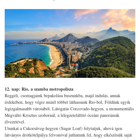
12. nap: Rio, a szamba metropolisza
Reggeli, csomagjaink bepakolása buszunkba, majd indulás, annak
érdekében, hogy végre minél többet láthassunk Rio-ból, Földünk egyik
legizgalmasabb városából. Látogatás Corcovado-hegyen, a monumentális
Megváltó Krisztus szobornál, a lélegzetelállító óceáni panorámák
élvezetével.
Utunkat a Cukorsüveg-hegyen (Sugar Loaf) folytatjuk, ahová igen
látványos drótkötélpálya felvonóval juthatunk fel, hogy elkészítsük saját