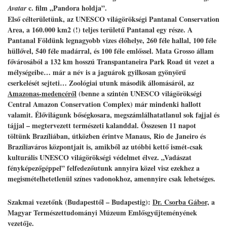
c. film „Pandora holdja”.
Avatar
Első célterületünk, az UNESCO világörökségi Pantanal Conservation
Area, a 160.000 km2 (!) teljes területű Pantanal egy része. A
Pantanal Földünk legnagyobb vizes élőhelye, 260 féle hallal, 100 féle
hüllővel, 540 féle madárral, és 100 féle emlőssel. Mata Grosso állam
fővárosából a 132 km hosszú Transpantaneira Park Road út vezet a
mélységeibe… már a név is a jaguárok gyilkosan gyönyörű
cserkelését sejteti… Zoológiai utunk második állomásáról, az
Amazonas-medencéről
(benne a szintén UNESCO világörökségi
Central Amazon Conservation Complex) már mindenki hallott
valamit. Élővilágunk bőségkosara, megszámlálhatatlanul sok fajjal és
tájjal – megtervezett természeti kalanddal. Összesen 11 napot
töltünk Brazíliában, útközben érintve Manaus, Rio de Janeiro és
Brazíliaváros központjait is, amikből az utóbbi kettő ismét-csak
kulturális UNESCO világörökségi védelmet élvez. „Vadászat
fényképezőgéppel” felfedezőutunk annyira közel visz ezekhez a
megismételhetetlenül színes vadonokhoz, amennyire csak lehetséges.
Szakmai vezetőnk (Budapesttől – Budapestig):
Dr. Csorba Gábor,
a
Magyar Természettudományi Múzeum Emlősgyűjteményének
vezetője.