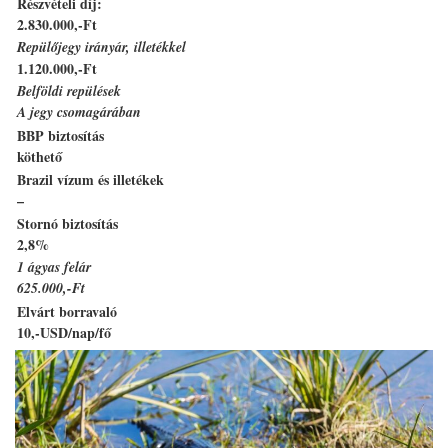
Részvételi díj:
2.830.000,-Ft
Repülőjegy irányár, illetékkel
1.120.000,-Ft
Belföldi repülések
A jegy csomagárában
BBP biztosítás
köthető
Brazil vízum és illetékek
–
Stornó biztosítás
2,8%
1 ágyas felár
625.000,-Ft
Elvárt borravaló
10,-USD/nap/fő