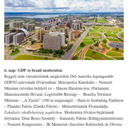
6. nap: GDP és brazil modernitás
Reggeli után városnézésünk megkezdése Dél-Amerika legmagasabb
GDP/fő színvonalú fővárosában: Metropolisz Katedrális – Nemzeti
Múzeum (röviden belülről is) – Három Hatalom-tere (Parlament,
Miniszterelnöki Hivatal, Legfelsőbb Bíróság) – Brazília Történeti
Múzeum – „A Zászló” (100 m magasságú) – Haza és Szabadság Pantheon
– Planalto Palota (Elnöki Palota) – Minisztériumok Promenádja.
Fakultatív ebédlehetőség napközben.
Modernista főváros-bejárásunk
folytatása: Dom Bosco Szentély – Itamaraty Palota (Külügyminisztérium)
– Nemzeti Kongresszus – JK Memorial (Juscelino Kubitschek de Olivera