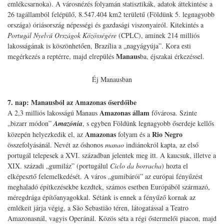
emlékcsarnoka). A városnézés folyamán statisztikák, adatok áttekintése a
26 tagállamból felépülő, 8.547.404 km2 területű (Földünk 5. legnagyobb
országa) óriásország népességi és gazdasági viszonyairól. Kitekintés a
Portugál Nyelvű Országok Közösségére
(CPLC), aminek 214 milliós
lakosságának is köszönhetően, Brazília a „nagyágyúja”. Kora esti
Manaus
megérkezés a reptérre, majd elrepülés
ba, éjszakai érkezéssel.
Éj Manausban
7. nap: Manausból az Amazonas őserdőibe
Amazonas állam
A 2,3 milliós lakosságú Manaus
fővárosa. Szinte
„bizarr módon”
Amazónia
, s egyben Földünk legnagyobb őserdeje kellős
Amazonas
Rio Negro
közepén helyezkedik el, az
folyam és a
összefolyásánál. Nevét az őshonos
manao
indiánokról kapta, az első
portugál telepesek a XVI. században jelentek meg itt. A kaucsuk, illetve a
XIX. századi „gumiláz” (portugálul
Ciclo da borracha
) hozta el
elképesztő felemelkedését. A város „gumibárói” az európai fényűzést
meghaladó építkezésekbe kezdtek, számos esetben Európából származó,
méregdrága építőanyagokkal. Sétánk is ennek a fényűző kornak az
emlékeit járja végig, a São Sebastião téren, látogatással a Teatro
Amazonasnál, vagyis Operánál. Közös séta a régi őstermelői piacon, majd