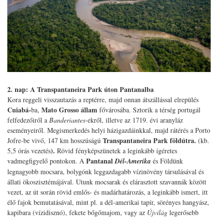
2. nap: A Transpantaneira Park úton Pantanalba
Kora reggeli visszautazás a reptérre, majd onnan átszállással elrepülés
Cuiabá-
Mato Grosso állam
ba,
fővárosába. Sztorik a térség portugál
felfedezőiről a
Banderiantes
-ekről, illetve az 1719. évi aranyláz
eseményeiről. Megismerkedés helyi házigazdáinkkal, majd rátérés a Porto
Transpantaneira Park földútra.
Jofre-be vivő, 147 km hosszúságú
(kb.
).
5,5 órás vezetés
Rövid fényképszünetek a leginkább ígéretes
Pantanal
vadmegfigyelő pontokon. A
Dél-Amerika
és Földünk
legnagyobb mocsara, bolygónk leggazdagabb vízinövény társulásával és
állati ökoszisztémájával. Utunk mocsarak és elárasztott szavannák között
vezet, az út során rövid emlős- és madárhatározás, a leginkább ismert, itt
élő fajok bemutatásával, mint pl. a dél-amerikai tapír, sörényes hangyász,
kapibara (vízidisznó), fekete bőgőmajom, vagy az
Újvilág
legerősebb