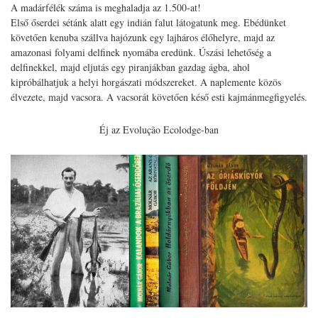
A madárfélék száma is meghaladja az 1.500-at!
Első őserdei sétánk alatt egy indián falut látogatunk meg. Ebédünket
követően kenuba szállva hajózunk egy lajháros élőhelyre, majd az
amazonasi folyami delfinek nyomába eredünk. Úszási lehetőség a
delfinekkel, majd eljutás egy piranjákban gazdag ágba, ahol
kipróbálhatjuk a helyi horgászati módszereket. A naplemente közös
élvezete, majd vacsora. A vacsorát követően késő esti kajmánmegfigyelés.
Éj az Evolução Ecolodge-ban