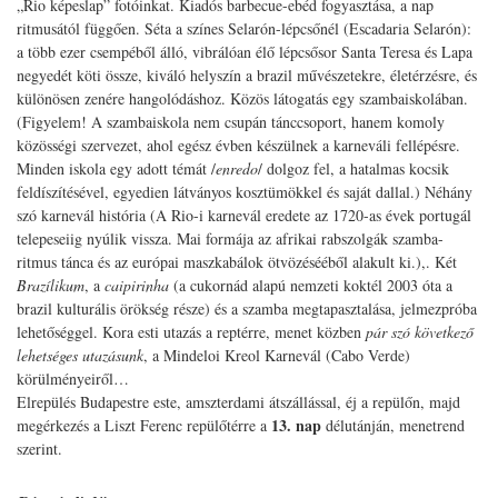
„Rio képeslap” fotóinkat. Kiadós barbecue-ebéd fogyasztása, a nap
ritmusától függően. Séta a színes Selarón-lépcsőnél (Escadaria Selarón):
a több ezer csempéből álló, vibrálóan élő lépcsősor Santa Teresa és Lapa
negyedét köti össze, kiváló helyszín a brazil művészetekre, életérzésre, és
különösen zenére hangolódáshoz. Közös látogatás egy szambaiskolában.
(Figyelem! A szambaiskola nem csupán tánccsoport, hanem komoly
közösségi szervezet, ahol egész évben készülnek a karneváli fellépésre.
Minden iskola egy adott témát /
enredo
/ dolgoz fel, a hatalmas kocsik
feldíszítésével, egyedien látványos kosztümökkel és saját dallal.) Néhány
szó karnevál história (A Rio-i karnevál eredete az 1720-as évek portugál
telepeseiig nyúlik vissza. Mai formája az afrikai rabszolgák szamba-
ritmus tánca és az európai maszkabálok ötvözésééből alakult ki.),. Két
Brazílikum
, a
caipirinha
(a cukornád alapú nemzeti koktél 2003 óta a
brazil kulturális örökség része) és a szamba megtapasztalása, jelmezpróba
lehetőséggel. Kora esti utazás a reptérre, menet közben
pár szó következő
lehetséges utazásunk
, a Mindeloi Kreol Karnevál (Cabo Verde)
körülményeiről…
Elrepülés Budapestre este, amszterdami átszállással, éj a repülőn, majd
13. nap
megérkezés a Liszt Ferenc repülőtérre a
délutánján, menetrend
szerint.