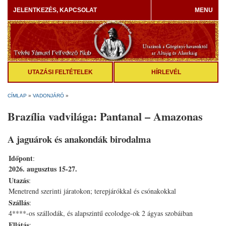
JELENTKEZÉS, KAPCSOLAT
MENU
UTAZÁSI FELTÉTELEK
HÍRLEVÉL
CÍMLAP
»
VADONJÁRÓ
»
Brazília vadvilága: Pantanal – Amazonas
A jaguárok és anakondák birodalma
Időpont
:
2026. augusztus 15-27.
Utazás
:
Menetrend szerinti járatokon; terepjárókkal és csónakokkal
Szállás
:
4****-os szállodák, és alapszintű ecolodge-ok 2 ágyas szobáiban
Ellátás
: