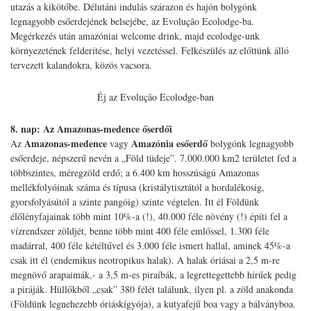
utazás a kikötőbe. Délutáni indulás szárazon és hajón bolygónk
legnagyobb esőerdejének belsejébe, az Evolução Ecolodge-ba.
Megérkezés után amazóniai welcome drink, majd ecolodge-unk
környezetének felderítése, helyi vezetéssel. Felkészülés az előttünk álló
tervezett kalandokra, közös vacsora.
Éj az Evolução Ecolodge-ban
8. nap: Az Amazonas-medence őserdői
Amazonas-medence
Amazónia esőerdő
Az
vagy
bolygónk legnagyobb
esőerdeje, népszerű nevén a „Föld tüdeje”. 7.000.000 km2 területet fed a
többszintes, méregzöld erdő; a 6.400 km hosszúságú Amazonas
mellékfolyóinak száma és típusa (kristálytisztától a hordalékosig,
gyorsfolyásútól a szinte pangóig) szinte végtelen. Itt él Földünk
élőlényfajainak több mint 10%-a (!), 40.000 féle növény (!) építi fel a
vízrendszer zöldjét, benne több mint 400 féle emlőssel, 1.300 féle
madárral, 400 féle kétéltűvel és 3.000 féle ismert hallal, aminek 45%-a
csak itt él (endemikus neotropikus halak). A halak óriásai a 2,5 m-re
megnövő arapaimák,- a 3,5 m-es piraíbák, a legrettegettebb hírűek pedig
a piráják. Hüllőkből „csak” 380 félét találunk, ilyen pl. a zöld anakonda
(Földünk legnehezebb óriáskígyója), a kutyafejű boa vagy a bálványboa.