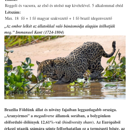
Reggeli és vacsora, az első és utolsó nap kivételével. 5 alkalommal ebéd
Létszám:
Max. 18 fő + 1 fő magyar szakvezető + 1 fő brazil idegenvezető
„Az ember lelkét az állatokkal való bánásmódja alapján ítélhetjük
meg.” Immanuel Kant (1724-1804)
Brazília Földünk állat és növény fajaiban leggazdagabb országa.
„Aranyérmes” a
államok sorában, a bolygónkon
megadiverse
előforduló élőlények 12,61%-val (
). Az Európából
biodiversity share
érkező utazók számára szinte felfoghatatlan ez a természeti bőség, az