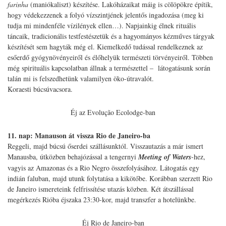
farinha
(maniókaliszt) készítése. Lakóházaikat máig is cölöpökre építik,
hogy védekezzenek a folyó vízszintjének jelentős ingadozása (meg ki
tudja mi mindenféle vízilények ellen…). Napjainkig élnek rituális
táncaik, tradicionális testfestészetük és a hagyományos kézműves tárgyak
készítését sem hagyták még el. Kiemelkedő tudással rendelkeznek az
esőerdő gyógynövényeiről és élőhelyük természeti törvényeiről. Többen
még spirituális kapcsolatban állnak a természettel – látogatásunk során
talán mi is felszedhetünk valamilyen öko-útravalót.
Koraesti búcsúvacsora.
Éj az Evolução Ecolodge-ban
11. nap: Manauson át vissza Rio de Janeiro-ba
Reggeli, majd búcsú őserdei szállásunktól. Visszautazás a már ismert
Manausba, útközben behajózással a tengernyi
Meeting of Waters
-hez,
vagyis az Amazonas és a Rio Negro összefolyásához. Látogatás egy
indián faluban, majd utunk folytatása a kikötőbe. Korábban szerzett Rio
de Janeiro ismereteink felfrissítése utazás közben. Két átszállással
megérkezés Rióba éjszaka 23:30-kor, majd transzfer a hotelünkbe.
Éj Rio de Janeiro-ban