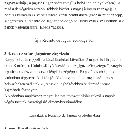
nagymacskája, a jaguár („igaz szörnyeteg” a helyi indián nyelveken). A
madarak végtelen sorából többek között a nagy jácintara (papagáj), a
bóbitás karakara és az óriástukán kerül bemutatásra (szóban mindenképp).
Megérkezés a Recanto de Jaguar ecolodge-be. Felkészülés az előttünk álló
napok vadonjárására. Közös vacsora.
Éj a Recanto de Jaguar ecolodge-ban
3-4. nap: Szafari Jaguárország vizein
Reggelinket és reggeli felkészüléseinket követően 2 napon is kihajózunk
Cuiaba-folyó
(napi 8 órára) a
őserdőibe, az „igaz szörnyetegre”, vagyis
jaguárra vadászva – persze fényképezőgéppel. Expedíciós ebédjeinket a
vadonban fogyasztjuk, kishajóinkból a garantáltan ragadozómentes
helyszíneken szállunk ki, s csak a legbékésebben sütkérező jacare
kajmánok fövenyein…
A vadonban napközben megpillantott, fotózott élőlényekről a napok
végén tartunk összefoglaló élménybeszámolókat.
Éjszakák a Recanto de Jaguar ecolodge-ban
5. nap: Brazíliaváros felé