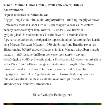
9. nap: Molnár Gábor (1908 – 1980) emlékezete; Túlélés
Amazóniában
Ariaú-folyó
Hajnali madárles az
n.
Reggeli, majd erdei túra az ún.
majomerdő
be – több faj megfigyelésével.
Emlékezés Molnár Gábor (1908-1980) magyar vadász és író életére,
néhány szemelvénnyel fiatalkoráról, 1930-1932 évi brazíliai
gyűjtőútjának és vadászatainak körülményeiről. (Molnár Gábor
fegyverismeretének és mezőgazdász tapasztalatainak köszönhetően került
be a Magyar Nemzeti Múzeum 1930 elején indított, Brazília rovar- és
állatállomány bővítő expedíciójának stábjába. Manaus városában maradt
magára – ettől kezdve önállóan szervezte igen szerény anyagi
lehetőségekre épülő gyűjtéseit, majd a Ford-kaucsukültetvény munkatársa
lett.) Pár szó az 1940-ben megjelent
Kalandok a brazíliai őserdőben
c.
művéről, majd az ezt követő termékeny írói évtizedek további
regényeiről, mint pl. a
Jaguároszágban
… Közös ebéd, majd őserdei
túlélési paraktikák tanulása és alkalmazása mint pl. csapdázás,
kunyhóépítés, famászás, tűzcsiholás…
Éj az Evolução Ecolodge-ban