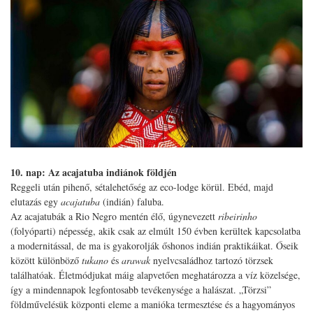
10. nap: Az acajatuba indiánok földjén
Reggeli után pihenő, sétalehetőség az eco-lodge körül. Ebéd, majd
elutazás egy
acajatuba
(indián) faluba.
Az acajatubák a Rio Negro mentén élő, úgynevezett
ribeirinho
(folyóparti) népesség, akik csak az elmúlt 150 évben kerültek kapcsolatba
a modernitással, de ma is gyakorolják őshonos indián praktikáikat. Őseik
között különböző
tukano
és
arawak
nyelvcsaládhoz tartozó törzsek
találhatóak. Életmódjukat máig alapvetően meghatározza a víz közelsége,
így a mindennapok legfontosabb tevékenysége a halászat. „Törzsi”
földművelésük központi eleme a manióka termesztése és a hagyományos