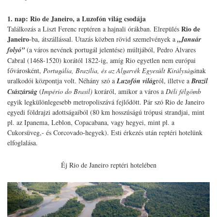
1. nap: Rio de Janeiro, a Luzofón világ csodája
Rio de
Találkozás a Liszt Ferenc reptéren a hajnali órákban. Elrepülés
Janeiro
-ba, átszállással. Utazás közben rövid szemelvények a
„Január
folyó”
(a város nevének portugál jelentése) múltjából, Pedro Álvares
Cabral (1468-1520) korától 1822-ig, amíg Rio egyetlen nem európai
fővárosként,
Portugália, Brazília, és az Algarvék Egyesült Királyságá
nak
uralkodói központja volt. Néhány szó a
Luzofón világ
ról, illetve a
Brazil
Császárság
(
Império do Brasil)
koráról, amikor a város a
Déli félgömb
egyik legkülönlegesebb metropoliszává fejlődött. Pár szó Rio de Janeiro
egyedi földrajzi adottságaiból (80 km hosszúságú trópusi strandjai, mint
pl. az Ipanema, Leblon, Copacabana, vagy hegyei, mint pl. a
Cukorsüveg,- és Corcovado-hegyek). Esti érkezés után reptéri hotelünk
elfoglalása.
Éj Rio de Janeiro reptéri hotelében