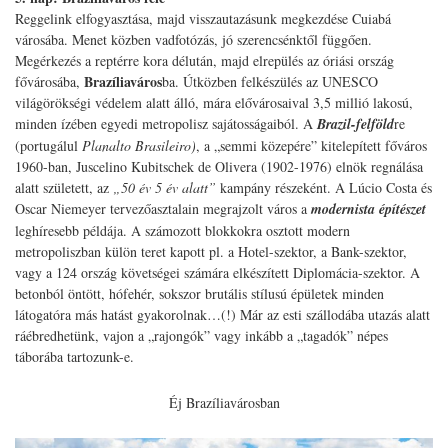
Reggelink elfogyasztása, majd visszautazásunk megkezdése Cuiabá
városába. Menet közben vadfotózás, jó szerencsénktől függően.
Megérkezés a reptérre kora délután, majd elrepülés az óriási ország
Brazíliaváros
fővárosába,
ba. Útközben felkészülés az UNESCO
világörökségi védelem alatt álló, mára elővárosaival 3,5 millió lakosú,
minden ízében egyedi metropolisz sajátosságaiból. A
Brazil-felföld
re
(portugálul
Planalto Brasileiro)
, a „semmi közepére” kitelepített főváros
1960-ban, Juscelino Kubitschek de Olivera (1902-1976) elnök regnálása
alatt született, az
„50 év 5 év alatt”
kampány részeként. A Lúcio Costa és
Oscar Niemeyer tervezőasztalain megrajzolt város a
modernista építészet
leghíresebb példája. A számozott blokkokra osztott modern
metropoliszban külön teret kapott pl. a Hotel-szektor, a Bank-szektor,
vagy a 124 ország követségei számára elkészített Diplomácia-szektor. A
betonból öntött, hófehér, sokszor brutális stílusú épületek minden
látogatóra más hatást gyakorolnak…(!) Már az esti szállodába utazás alatt
ráébredhetünk, vajon a „rajongók” vagy inkább a „tagadók” népes
táborába tartozunk-e.
Éj Brazíliavárosban