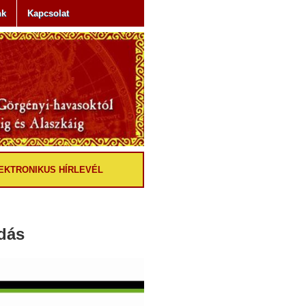
nk
Kapcsolat
EKTRONIKUS HÍRLEVÉL
adás