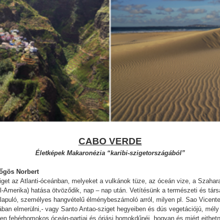
CABO VERDE
Életképek Makaronézia “karibi-szigetországából”
Gőgös Norbert
iget az Atlanti-óceánban, melyeket a vulkánok tüze, az óceán vize, a Szahara
l-Amerika) hatása ötvöződik, nap – nap után. Vetítésünk a természeti és tá
n alapuló, személyes hangvételű élménybeszámoló arról, milyen pl. Sao Vicente
agában elmerülni,- vagy Santo Antao-sziget hegyeiben és dús vegetációjú, mél
etlen fehérhomokos óceán-partjai és óriási homokdűnéi, hogyan és miért ejth