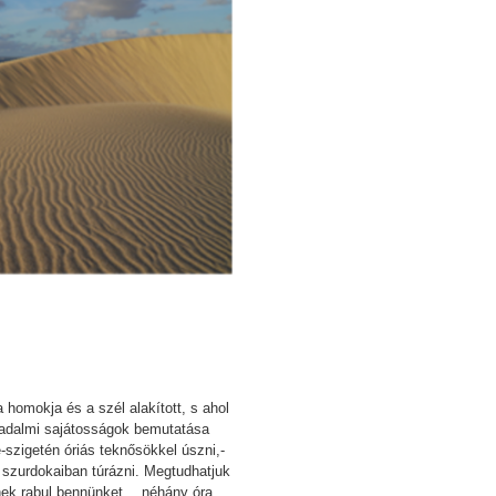
 homokja és a szél alakított, s ahol
rsadalmi sajátosságok bemutatása
-szigetén óriás teknősökkel úszni,-
y szurdokaiban túrázni. Megtudhatjuk
etnek rabul bennünket… néhány óra