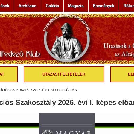
zások
Archívum
Galéria
Magazin
Események
Rólu
AT
UTAZÁSI FELTÉTELEK
EL
ÍCIÓS SZAKOSZTÁLY 2026. ÉVI I. KÉPES ELŐADÁS
ós Szakosztály 2026. évi I. képes elő