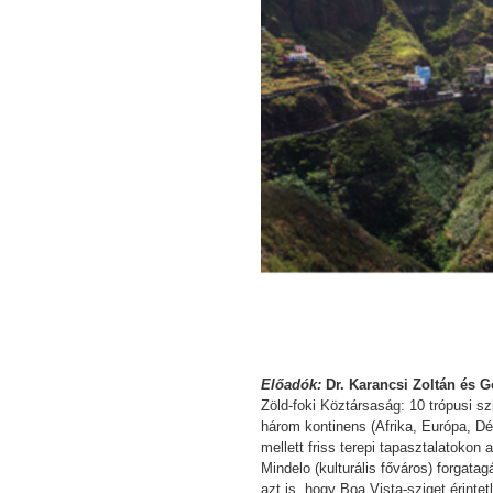
Előadók:
Dr. Karancsi Zoltán és 
Zöld-foki Köztársaság: 10 trópusi sz
három kontinens (Afrika, Európa, Dé
mellett friss terepi tapasztalatoko
Mindelo (kulturális főváros) forgat
azt is, hogy Boa Vista-sziget érint