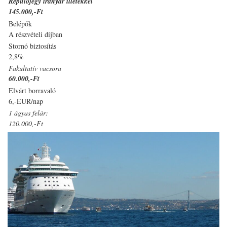
Repülőjegy irányár illetékkel
145.000,-Ft
Belépők
A részvételi díjban
Stornó biztosítás
2,8%
Fakultatív vacsora
60.000,-Ft
Elvárt borravaló
6,-EUR/nap
1 ágyas felár:
120.000,-Ft