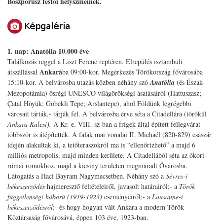
Boszporusz festői helyszíneinek.
1. nap: Anatólia 10.000 éve
Találkozás reggel a Liszt Ferenc reptéren. Elrepülés isztambuli
Ankará
átszállással
ba 09:00-kor. Megérkezés Törökország fővárosába
15:10-kor. A belvárosba utazás közben néhány szó
Anatólia
(és Észak-
Mezopotámia) ősrégi UNESCO világörökségi ásatásairól (Hattuszasz;
Çatal Höyük; Göbekli Tepe; Arslantepe), ahol Földünk legrégebbi
városait tárták,- tárják fel. A belvárosba érve séta a Citadellára (törökül
Ankara Kalesi).
A Kr. e. VIII. sz-ban a frígek által épített fellegvárat
többször is átépítették. A falak mai vonalai II. Michaél (820-829) császár
idején alakultak ki, a tetőteraszokról ma is “ellenőrizhető” a majd 6
milliós metropolis, majd minden kerülete. A Citadellából séta az ókori
római romokhoz, majd a kicsiny területen megmaradt Óvárosba.
Látogatás a Haci Bayram Nagymecsetben. Néhány szó a
Sévres-i
békeszerződés
hajmeresztő feltételeiről, javasolt határairól;- a
Török
függetlenségi háború (1919-1923)
eseményeiről;- a
Lausanne-i
békeszerződésről
;- és hogy hogyan vált Ankara a modern Török
Köztársaság fővárosává, éppen 103 éve, 1923-ban.