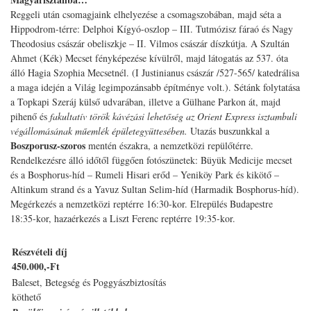
Reggeli után csomagjaink elhelyezése a csomagszobában, majd séta a
Hippodrom-térre: Delphoi Kígyó-oszlop – III. Tutmózisz fáraó és Nagy
Theodosius császár obeliszkje – II. Vilmos császár díszkútja. A Szultán
Ahmet (Kék) Mecset fényképezése kívülről, majd látogatás az 537. óta
álló Hagia Szophia Mecsetnél. (I Justinianus császár /527-565/ katedrálisa
a maga idején a Világ legimpozánsabb építménye volt.). Sétánk folytatása
a Topkapi Szeráj külső udvarában, illetve a Gülhane Parkon át, majd
pihenő és
fakultatív török kávézási lehetőség az Orient Express isztambuli
végállomásának műemlék épületegyüttesében.
Utazás buszunkkal a
Boszporusz-szoros
mentén északra, a nemzetközi repülőtérre.
Rendelkezésre álló időtől függően fotószünetek: Büyük Medicije mecset
és a Bosphorus-híd – Rumeli Hisari erőd – Yeniköy Park és kikötő –
Altinkum strand és a Yavuz Sultan Selim-híd (Harmadik Bosphorus-híd).
Megérkezés a nemzetközi reptérre 16:30-kor. Elrepülés Budapestre
18:35-kor, hazaérkezés a Liszt Ferenc reptérre 19:35-kor.
Részvételi díj
450.000,-Ft
Baleset, Betegség és Poggyászbiztosítás
köthető