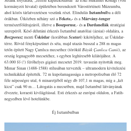
Sétánk folytatása, „felfelé kapaszkodással” az Eski Hükümet Konaği (volt
kormányzói hivatal) épületében berendezett Várostörténeti Múzeumba,
Isztambul
ahol közös tárlatvezetésen veszünk részt. Elindulás
ba a déli
Fekete,-
Márvány-tenger
órákban. Útközben néhány szó a
és a
Boszporusz
a Dardanellák
természetföldrajzáról, illetve a
,- és
stratégiai
szerepéről. Késő délutáni érkezés Isztambul anatóliai (ázsiai) oldalára, a
Üsküdar
Boszporusz
menti
(korábban
Scutari
) kikötőjéhez, az Üsküdar-
térre. Rövid fényképszünet és séta, majd utazás busszal a 288 m magas
tetőn épített Nagy Çamlıca mecsethez (törökül
Büyük Çamlıca Camii
), az
ország legnagyobb mecsetéhez, s egyben leghíresebb kilátójához. A
63.000 fő (!) férőhelyes gigászi mecsetet 2019. tavaszán nyitották meg.
Mimar Sinan (1488-1588) stílusában tervezték – ultramodern kivitelezési
technikákkal építették. 72 m kupolamagassága a metropoliszban élő 72
féle népességre utal, 6 minaretjéből négy db 107,1 m magas, míg a „két
kicsi” csak 90 m… Látogatás a mecsetben, majd Isztambul látványának
élvezete, koraesti kivilágítással. Esti érkezés az európai oldalon, a Fatih-
negyedben lévő hotelünkbe.
Éj Isztambulban