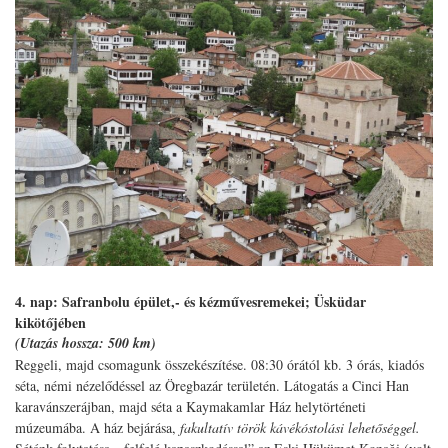
4. nap: Safranbolu épület,- és kézművesremekei; Üsküdar
kikötőjében
(Utazás hossza: 500 km)
Reggeli, majd csomagunk összekészítése. 08:30 órától kb. 3 órás, kiadós
séta, némi nézelődéssel az Öregbazár területén. Látogatás a Cinci Han
karavánszerájban, majd séta a Kaymakamlar Ház helytörténeti
múzeumába. A ház bejárása,
fakultatív török kávékóstolási lehetőséggel.