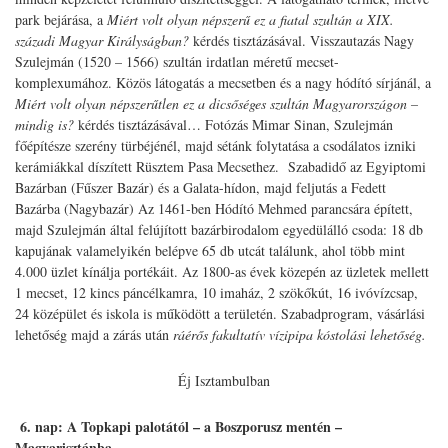
park bejárása, a
Miért volt olyan népszerű ez a fiatal szultán a XIX.
századi Magyar Királyságban?
kérdés tisztázásával. Visszautazás Nagy
Szulejmán (1520 – 1566) szultán irdatlan méretű mecset-
komplexumához. Közös látogatás a mecsetben és a nagy hódító sírjánál, a
Miért volt olyan népszerűtlen ez a dicsőséges szultán Magyarországon –
mindig is?
kérdés tisztázásával… Fotózás Mimar Sinan, Szulejmán
főépítésze szerény türbéjénél, majd sétánk folytatása a csodálatos izniki
kerámiákkal díszített Rüsztem Pasa Mecsethez. Szabadidő az Egyiptomi
Bazárban (Fűszer Bazár) és a Galata-hídon, majd feljutás a Fedett
Bazárba (Nagybazár) Az 1461-ben Hódító Mehmed parancsára épített,
majd Szulejmán által felújított bazárbirodalom egyedülálló csoda: 18 db
kapujának valamelyikén belépve 65 db utcát találunk, ahol több mint
4.000 üzlet kínálja portékáit. Az 1800-as évek közepén az üzletek mellett
1 mecset, 12 kincs páncélkamra, 10 imaház, 2 szökőkút, 16 ivóvízcsap,
24 középület és iskola is működött a területén. Szabadprogram, vásárlási
lehetőség majd a zárás után
ráérős fakultatív vízipipa kóstolási lehetőség.
Éj Isztambulban
6.
nap: A Topkapi palotától – a Boszporusz mentén –
Magyarisztánba…