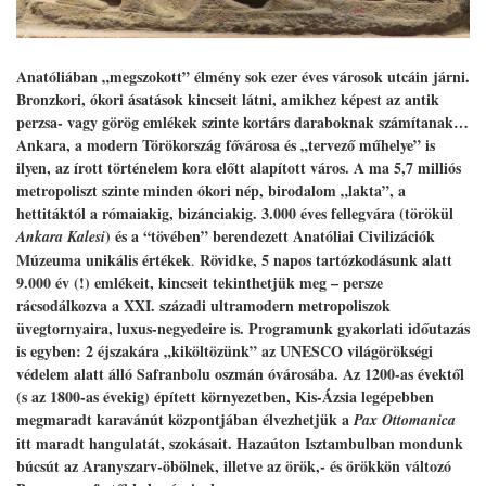
Anatóliában „megszokott” élmény sok ezer éves városok utcáin járni.
Bronzkori, ókori ásatások kincseit látni, amikhez képest az antik
perzsa- vagy görög emlékek szinte kortárs daraboknak számítanak…
Ankara, a modern Törökország fővárosa és „tervező műhelye” is
ilyen, az írott történelem kora előtt alapított város. A ma 5,7 milliós
metropoliszt szinte minden ókori nép, birodalom „lakta”, a
hettitáktól a rómaiakig, bizánciakig. 3.000 éves fellegvára
(törökül
)
és a “tövében” berendezett Anatóliai Civilizációk
Ankara Kalesi
Múzeuma unikális értékek
Rövidke, 5 napos tartózkodásunk alatt
.
9.000 év (!) emlékeit, kincseit tekinthetjük meg – persze
rácsodálkozva a XXI. századi ultramodern metropoliszok
üvegtornyaira, luxus-negyedeire is. Programunk gyakorlati időutazás
is egyben: 2 éjszakára „kiköltözünk” az UNESCO világörökségi
védelem alatt álló Safranbolu oszmán óvárosába. Az 1200-as évektől
(s az 1800-as évekig) épített környezetben, Kis-Ázsia legépebben
megmaradt karavánút központjában élvezhetjük a
Pax Ottomanica
itt maradt hangulatát, szokásait. Hazaúton Isztambulban mondunk
búcsút az Aranyszarv-öbölnek, illetve az örök,- és örökkön változó