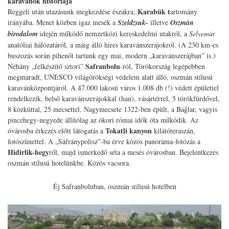
karavánok históriája
Karabük t
Reggeli után utazásunk megkezdése északra,
artomány
irányába. Menet közben igaz mesék a
Szeldzsuk-
illetve
Oszmán
birodalom
idején működő nemzetközi kereskedelmi utakról, a
Selyemút
anatóliai hálózatáról, a máig álló híres karavánszerájokról. (A 230 km-es
buszozás során pihenőt tartunk egy mai, modern „karavánszerájban” is.)
Safranbolu
Néhány „felkészítő sztori”
-ról, Törökország legépebben
megmaradt, UNESCO világörökségi védelem alatt álló, oszmán stílusú
karavánközpontjáról. A 47.000 lakosú város 1.008 db (!) védett épülettel
rendelkezik, belső karavánszerájokkal (han), vásártérrel, 5 törökfürdővel,
8 közkúttal, 25 mecsettel. Nagymecsete 1322-ben épült, a Bağlar, vagyis
pincehegy-negyede állítólag az ókori római idők óta működik. Az
Tokatli kanyon
óvárosba érkezés előtt látogatás a
kilátóteraszán,
fotószünettel. A „Sáfránypolisz”-ba érve közös panoráma-fotózás a
Hidirlik-hegy
ről, majd ismerkedő séta a mesés óvárosban. Bejelentkezés
oszmán stílusú hotelünkbe. Közös vacsora.
Éj Safranboluban, oszmán stílusú hotelben