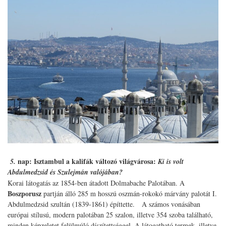
nap:
Isztambul a kalifák változó világvárosa
:
5.
Ki is volt
Abdulmedzsid és Szulejmán valójában?
Korai látogatás az 1854-ben átadott Dolmabache Palotában. A
Boszporusz
partján álló 285 m hosszú oszmán-rokokó márvány palotát I.
Abdulmedzsid szultán (1839-1861) építtette. A számos vonásában
európai stílusú, modern palotában 25 szalon, illetve 354 szoba található,
minden képzeletet felülmúló díszítettséggel. A látogatható termek, illetve