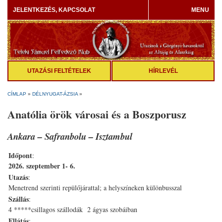
JELENTKEZÉS, KAPCSOLAT
MENU
UTAZÁSI FELTÉTELEK
HÍRLEVÉL
CÍMLAP
»
DÉLNYUGAT-ÁZSIA
»
Anatólia örök városai és a Boszporusz
Ankara – Safranbolu – Isztambul
Időpont
:
2026. szeptember 1- 6.
Utazás
:
Menetrend szerinti repülőjárattal; a helyszíneken különbusszal
Szállás
:
4 *****csillagos szállodák 2 ágyas szobáiban
Ellátás
: