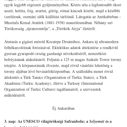
egyik legjobb régészeti gyűjteményében. Közös séta a legfontosabb ókori
asszír, hettita, fríg, urartui, görög, római kincsek között, majd a későbbi
(szeldzsuk, oszmán) idők kiállítási tárlóinál. Látogatás az Anitkabirban –
Musztafa Kemal Atatürk (1881-1938) mauzóleumában. Néhány szó
Törökország „újrateremtője”, a „Törökök Atyja” életéről.
Átutazás a gigászi méretű Kocatepe Dzsámihoz, Ankara új ultramodern
felhőkarcolóinak fotózásával. Eklektikus adatok áttekintése a rendkívül
gyorsan gyarapodó ország gazdasági növekedéséről, nemzetközi
befolyásának alakulásáról. Feljutás a 125 m magas Atakule Tower torony
tetejére. A körpanorámák élvezete, majd rövid vásárlási lehetőség a
torony aljában lévő bevásárlóközpontban. A szállodába menet rövid
áttekintés a Türk Tanács (Organization of Turkic States), a Türk
Akadémia (Turkic Academy), illetve a Turksoy (International
Organization of Turkic Culture) tagállamairól, a szervezetek
működéséről.
Éj Ankarában
3. nap: Az UNESCO világörökségi Safranbolu; a
és a
Selyemút