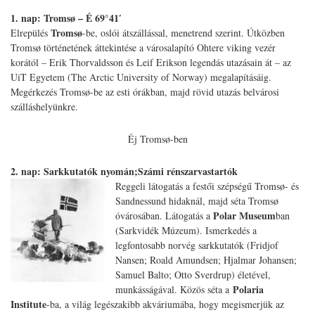
1. nap: Tromsø – É 69°41′
Tromsø
Elrepülés
-be, oslói átszállással, menetrend szerint. Útközben
Tromsø történetének áttekintése a városalapító Ohtere viking vezér
korától – Erik Thorvaldsson és Leif Erikson legendás utazásain át – az
UiT Egyetem (The Arctic University of Norway) megalapításáig.
Megérkezés Tromsø-be az esti órákban, majd rövid utazás belvárosi
szálláshelyünkre.
Éj Tromsø-ben
2. nap: Sarkkutatók nyomán;Számi rénszarvastartók
Reggeli látogatás a festői szépségű Tromsø- és
Sandnessund hidaknál, majd séta Tromsø
Polar Museum
óvárosában. Látogatás a
ban
(Sarkvidék Múzeum). Ismerkedés a
legfontosabb norvég sarkkutatók (Fridjof
Nansen; Roald Amundsen; Hjalmar Johansen;
Samuel Balto; Otto Sverdrup) életével,
Polaria
munkásságával. Közös séta a
Institute
-ba, a világ legészakibb akváriumába, hogy megismerjük az