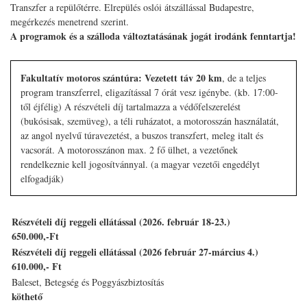
Transzfer a repülőtérre. Elrepülés oslói átszállással Budapestre,
megérkezés menetrend szerint.
A programok és a szálloda változtatásának jogát irodánk fenntartja!
Fakultatív motoros szántúra: Vezetett táv 20 km
, de a teljes
program transzferrel, eligazítással 7 órát vesz igénybe. (kb. 17:00-
től éjfélig) A részvételi díj tartalmazza a védőfelszerelést
(bukósisak, szemüveg), a téli ruházatot, a motorosszán használatát,
az angol nyelvű túravezetést, a buszos transzfert, meleg italt és
vacsorát. A motorosszánon max. 2 fő ülhet, a vezetőnek
rendelkeznie kell jogosítvánnyal. (a magyar vezetői engedélyt
elfogadják)
Részvételi díj reggeli ellátással (
2026. február 18-23.)
650.000,-Ft
Részvételi díj reggeli ellátással (2026
február 27-március 4.)
610.000,- Ft
Baleset, Betegség és Poggyászbiztosítás
köthető