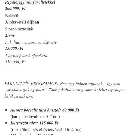
Repülőjegy irányár illetékkel
200.000,-Ft
Belépők
A részvételi díjban
Stornó biztosítás
2,8%
Fakultatív vacsora az első este
13.000,-Ft
1 ágyas felár 6 éjszakára
350.000,-Ft
a
FAKULTATÍV PROGRAMOK: Nem egy időben zajlanak – így nem
„akadályozzák egymást”. Több fakultatív programra is lehet egy napon
belül jelentkezni.
Aurora borealis túra busszal: 60.000 Ft
(harapnivalóval; kb. 5-7 óra)
Kutyaszán túra: 115.000 Ft
(ruhakölcsönzéssel és teázással; kb. 4 óra)