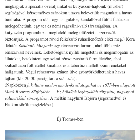
megkapjuk a speciális overáljainkat és kutyaszán-hajtóink (musher)
segítségével kétszemélyes szánokon utazva belevetjük magunkat a havas
tundrába. A program után egy hangulatos, kandallóval fűtött faházban
melegedhetünk, egy tea és némi rágcsálni-való társaságában. (A
kutyaszán programhoz a megfelelő meleg öltözetet a szervezők
biztosítják. A programot rövid felkészítő ruhaellenőrzés előzi meg.) Kora
délután
fakultatív látogatás
egy rénszarvas farmra, ahol több száz
rénszarvast nevelnek. Lehetőségünk nyílik megetetni és megsimogatni az
állatokat, betekinteni egy számi rénszarvastartó farm életébe, ahol
szabadtűzön főtt étellel kínálnak és a tábortűz mellett számi énekeket
hallgatunk. Végül rénszarvas szánon ülve gyönyörködhetünk a havas
tájban (kb. 20-30 percig tart a szánozás).
(Napközben
fakultatív módon
mindenki
ellátogathat az 1877-ben alapított
Mack Brewery Sörfőzdébe – Ez Földünk legészakibb sörgyára, nagyszerű
választékkal sörözőjében
. A méltán nagyhírű Isbjörn (jegesmedve) és
Haakon sörök megízlelése.)
Éj Tromsø-ben