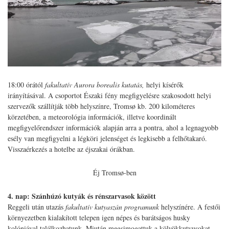
18:00 órától
fakultatív
Aurora borealis kutatás,
helyi kísérők
irányításával. A csoportot Északi fény megfigyelésre szakosodott helyi
szervezők szállítják több helyszínre, Tromsø kb. 200 kilométeres
körzetében, a meteorológia információk, illetve koordinált
megfigyelőrendszer információk alapján arra a pontra, ahol a legnagyobb
esély van megfigyelni a légköri jelenséget és legkisebb a felhőtakaró.
Visszaérkezés a hotelbe az éjszakai órákban.
Éj Tromsø-ben
4. nap: Szánhúzó kutyák és rénszarvasok között
Reggeli után utazás
fakultatív kutyaszán programunk
helyszínére. A festői
környezetben kialakított telepen igen népes és barátságos husky
kolóniával találkozhatunk. Miután megsimogattuk a kölyökkutyusokat,