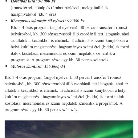
Hótalpas túra: 50.000 Ft
(transzferrel, hótalp és túrabot bérléssel; meleg itallal és
harapnivalóval; kb. 4 óra)
Rénszarvas szánozás étkezéssel
: 99.000 Ft
Kb. 3-4 órás program (angol nyelven). 30 perces transzfer Tromsø
belvárosból, kb. 300 rénszarvasból álló csordánál tett látogatás, ahol
az állatok a kezünkből is ehetnek. Tradicionális számi kunyhóban a
helyi kultúra megismerése, hagyományos számi étel (biddo) és forró
italok kóstolása, mesemondás és számi népdalok színesítik a
programot. A program része egy kb. 30 perces szánozás.
Motoros szántúra: 155.000,-Ft
Kb. 3-4 órás program (angol nyelven). 30 perces transzfer Tromsø
belvárosból, kb. 300 rénszarvasból álló csordánál tett látogatás, ahol az
állatok a kezünkből is ehetnek. Tradicionális számi kunyhóban a helyi
kultúra megismerése, hagyományos számi étel (biddo) és forró italok
kóstolása, mesemondás és számi népdalok színesítik a programot. A
program része egy kb. 30 perces szánozás.