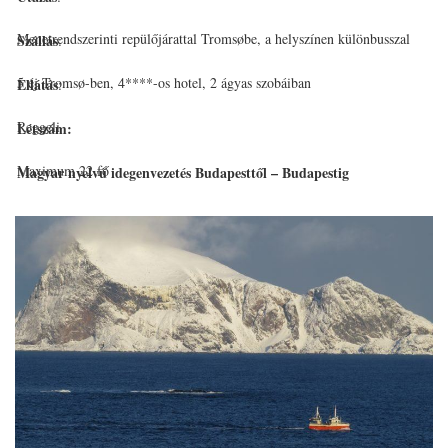
Menetrendszerinti repülőjárattal Tromsøbe, a helyszínen különbusszal
Szállás
:
5 éj Tromsø-ben, 4****-os hotel, 2 ágyas szobáiban
Ellátás
:
Reggeli
Létszám:
Maximum 22 fő
Magyar nyelvű idegenvezetés Budapesttől – Budapestig
a