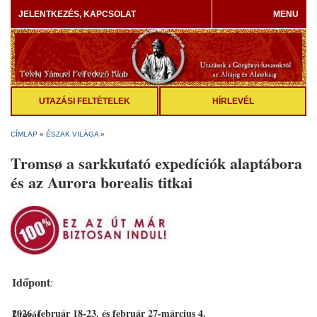
JELENTKEZÉS, KAPCSOLAT
MENU
UTAZÁSI FELTÉTELEK
HÍRLEVÉL
CÍMLAP
»
ÉSZAK VILÁGA
»
Tromsø a sarkkutató expedíciók alaptábora
és az Aurora borealis titkai
Időpont
:
2026. február 18-23. és február 27-március 4.
Utazás
: