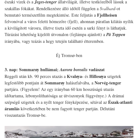
északi vizek és a
Jeges-tenger
állatvilágát, illetve testközelből lássuk a
szakállas fókákat. Rendelkezésre álló időtől függően a
Svalbard
-ot
Fjellheisen
bemutató természetfilm megtekintése. Este feljutás a
felvonóval a város feletti hómezőre (fjell), ahonnan páratlan kilátás nyílik
a kivilágított városra, illetve tiszta idő esetén a sarki fényt is láthatjuk.
Túrázási lehetőség kijelölt útvonalon (fejlámpa ajánlott) a
På Toppen
irányába, vagy teázás a hegy tetején található étteremben.
Éj Tromsø-ben
3. nap: Sommarøy hullámai;
vadászat
Aurora borealis
Kvaløya-
Hillesøya
Reggeli után kb. 90 perces utazás a
és
szigetek
Sommarøy
Norvég-tenger
legfestőibb pontjain át
halászfalvába, a
partjára. (Figyelem! Az egy irányban 60 km hosszúságú utazás
időtartama, lebonyolíthatósága az útviszonyok függvénye.) A drámai
Észak-atlanti
szépségű szigetek és a nyílt tenger fényképezése, sétával az
áramlás
következtében be nem fagyott tenger partján. Délutáni
visszautazás Tromsø-be.