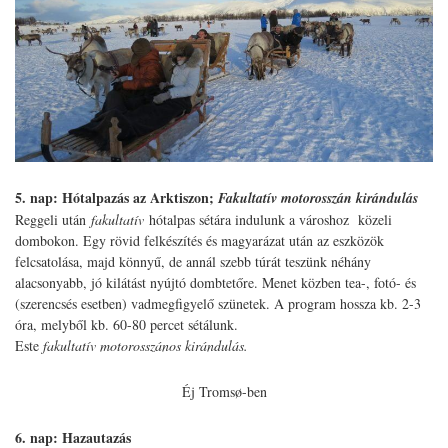
5. nap: Hótalpazás az Arktiszon;
Fakultatív motorosszán kirándulás
Reggeli után
fakultatív
hótalpas sétára indulunk a városhoz közeli
dombokon. Egy rövid felkészítés és magyarázat után az eszközök
felcsatolása, majd könnyű, de annál szebb túrát teszünk néhány
alacsonyabb, jó kilátást nyújtó dombtetőre. Menet közben tea-, fotó- és
(szerencsés esetben) vadmegfigyelő szünetek. A program hossza kb. 2-3
óra, melyből kb. 60-80 percet sétálunk.
Este
fakultatív motorosszános kirándulás.
Éj Tromsø-ben
6. nap: Hazautazás