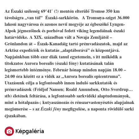
Az Északi szélesség 69°41′ (!) mentén elterülő Tromsø 350 km
távolságra „van túl” Északi-sarkkörön. A Tromsøya-sziget 36.000
lakosú nagyvárosa és azonos nevű megyéje az égbeszökő Lyngen-
Alpok jégmezőinek és porhóval fedett viking legendáinak északi
határvidéke. A XIX. században vált a Novaja Zemljától –
Grönlandon át – Észak-Kanadáig tartó prémvadászatok, majd az
Arktisz expedíciók és kutatás „alaptáborává” és központjává.
Napjainkban több ezer diák tanul egyetemein, s itt működik a
titokzatos Aurora borealis (északi fény) kutatásának talán
legismertebb intézménye. Február hónap minden napján 18.00 –
24:00 óra között ez a vidék az „Aurora borealis epicentruma”.
Utazásunk célja a legfontosabb innen induló sarkkutatók és
prémvadászok (Fridjof Nansen; Roald Amundsen, Otto Sverdrup…
stb) életének feltárása, a legfontosabb sarkvidéki alaptudományok,
mint a hótalpazás-; kutyaszánozás és rénszarvastenyésztés alapjainak
megismerése – s az
megfigyelése, a naponta rövidülő sarki
Északi fény
éjszakában.