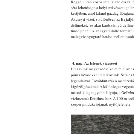
Reggeli után közös séta Izland északi 
séta lehetősége a helyi művészeti gal
kertjében, ahol Izland gazdag flóráján
Eyjafjö
Akureyri vizei, s különösen az
delfineket,- és akár kardszárnyú delfine
fürdőjében. Ez az egyedülálló termálf
melegvíz nyugtató hatása mellett csodá
4.
nap: Az Istenek vízesései
Utazásunk megkezdése kelet felé, az é
pónis lovasokkal találkozunk. Séta és
legendáival. Továbbutazás a madárvilág
kigőzölgéseknél. A különleges vegetác
második legnagyobb folyója, a
Grönlan
Dettifoss
vízhozamú
-hoz. A 100 m szél
szuper-produkciójának nyitójelenete.