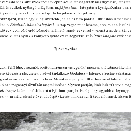
fővárosában: az arktiszi-skandináv építészet sajátosságainak megfigyelése, látoga
ériák és butikok nyüzsgő világában, majd
fakultatív
látogatás a Lystigarðurinn-ban,
ak jónéhány zöldellő képviselőjét láthatjuk-örökíthetjük meg.
rður fjord
, Izland egyik legismertebb „bálnales forró pontja”. Júliusban láthatunk i
ket is.
Fakultatív bálnales hajóról.
A nap végén mi is lehetne jobb, mint ellazulni
ürdő egy gyönyörű erdő közepén található, amely egyensúlyt teremt a modern kénye
latos kilátás nyílik a környező fjordokra és hegyekre.
Fakultatív látogatásunk
hoss
Éj Akureyriben
Felföld
szaki
re, a zuzmók borította „rénszarvaslegelők” mentén, fotószünetekkel, h
Godafoss – Istenek vízesése
 fényképezés a gleccserek vizével táplálkozó
zuhatagáná
Myvatn-tó
áról és vulkáni formáiról is híres
partjára. Útközben rövid fotószünet 
ió és a megannyi álvulkán megtekintése a Myvatn partján, kialakulásuk rövid magy
Jökulsá á Fjöllum
di-tenger
felé rohanó
partján, Európa legnagyobb és legnagyob
es, 44 m mély, elemi erővel dübörgő vízesést minden sci-fi kedvelő ismeri, hiszen i