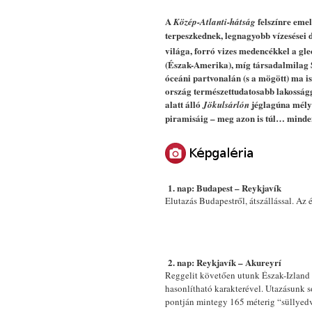
A
felszínre emel
Közép-Atlanti-hátság
terpeszkednek, legnagyobb vízesései 
világa, forró vizes medencékkel a gl
(Észak-Amerika), míg társadalmilag Sk
óceáni partvonalán (s a mögött) ma is
ország természettudatosabb lakosság
alatt álló
jéglagúna mély
Jökulsárlón
piramisáig – meg azon is túl… minde
1.
nap: Budapest – Reykjavík
Elutazás Budapestről, átszállással. Az 
2.
nap: Reykjavík – Akureyrí
Reggelit követően utunk Észak-Izland f
hasonlítható karakterével. Utazásunk s
pontján mintegy 165 méterig “süllyedve