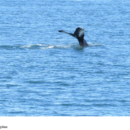
agúna