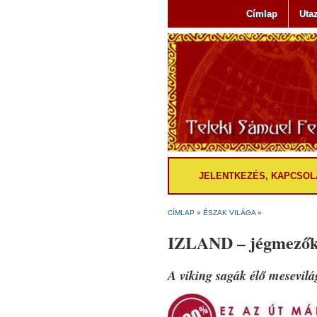
Címlap
Uta
JELENTKEZÉS, KAPCSOL
CÍMLAP
»
ÉSZAK VILÁGA
»
IZLAND – jégmezők; 
A viking sagák élő mesevi