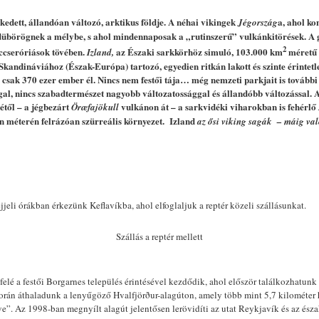
kedett, állandóan változó, arktikus földje. A néhai vikingek
a, ahol k
Jégország
dübörögnek a mélybe, s ahol mindennaposak a „rutinszerű” vulkánkitörések. A 
2
eccseróriások tövében.
az Északi sarkkörhöz simuló, 103.000 km
méretű 
Izland,
andináviához (Észak-Európa) tartozó, egyedien ritkán lakott és szinte érintetl
 csak 370 ezer ember él. Nincs nem festői tája… még nemzeti parkjait is további v
gal, nincs szabadtermészet nagyobb változatossággal és állandóbb változással
étől – a jégbezárt
vulkánon át – a sarkvidéki viharokban is fehérlő
Öræfajökull
n méterén felrázóan szürreális környezet. Izland
az ősi
viking sagák – máig val
éjjeli órákban érkezünk Keflavíkba, ahol elfoglaljuk a reptér közeli szállásunkat.
Szállás a reptér mellett
elé a festői Borgarnes település érintésével kezdődik, ahol először találkozhatun
orán áthaladunk a lenyűgöző Hvalfjörður-alagúton, amely több mint 5,7 kilométer h
”. Az 1998-ban megnyílt alagút jelentősen lerövidíti az utat Reykjavík és az ész