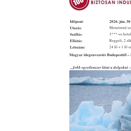
Időpont
2026. jún. 30 
:
Utazás
Menetrend szer
:
Szállás
3***-os hote
:
Ellátás
Reggeli, 2 a
:
Létszám:
24 fő + 1 fő 
Magyar idegenvezetés Budapesttől –
„Jobb egyetlenszer látni a dolgokat – 