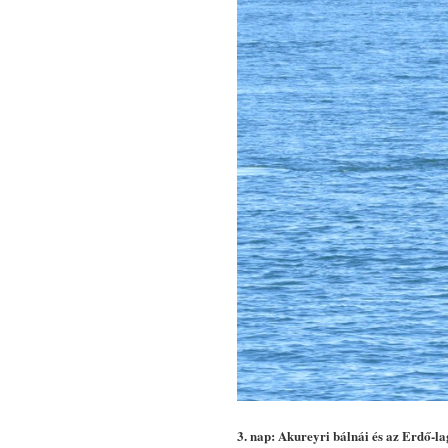
3. nap:
Akureyri bálnái és az Erdő-l