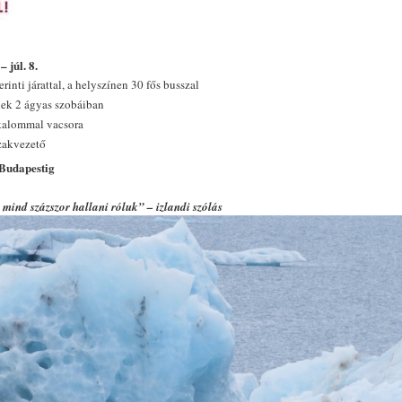
– júl. 8.
inti járattal, a helyszínen 30 fős busszal
lek 2 ágyas szobáiban
lkalommal vacsora
szakvezető
 Budapestig
mind százszor hallani róluk” – izlandi szólás