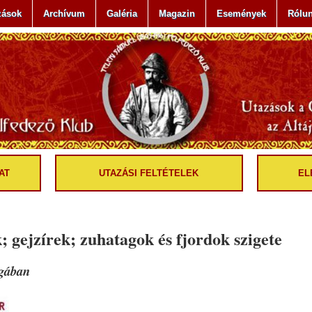
zások
Archívum
Galéria
Magazin
Események
Rólu
AT
UTAZÁSI FELTÉTELEK
EL
gejzírek; zuhatagok és fjordok szigete
lágában