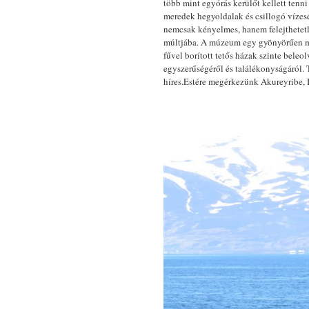
több mint egyórás kerülőt kellett tenni
meredek hegyoldalak és csillogó vízesé
nemcsak kényelmes, hanem felejthetet
múltjába. A múzeum egy gyönyörűen meg
fűvel borított tetős házak szinte beleo
egyszerűségéről és találékonyságáról.
híres.Estére megérkezünk Akureyribe, 