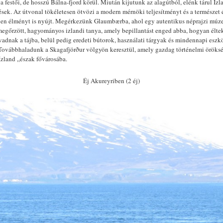
 a festői, de hosszú Bálna-fjord körül. Miután kijutunk az alagútból, elénk tárul I
sek. Az útvonal tökéletesen ötvözi a modern mérnöki teljesítményt és a természet ér
len élményt is nyújt. Megérkezünk Glaumbærba, ahol egy autentikus néprajzi múz
őrzött, hagyományos izlandi tanya, amely bepillantást enged abba, hogyan éltek
lvadnak a tájba, belül pedig eredeti bútorok, használati tárgyak és mindennapi esz
 Továbbhaladunk a Skagafjörður völgyön keresztül, amely gazdag történelmi öröks
Izland „észak fővárosába.
Éj Akureyriben (2 éj)