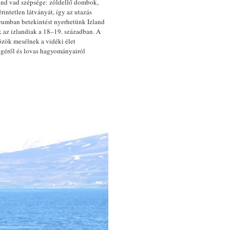
zland vad szépsége: zöldellő dombok,
intetlen látványát, így az utazás
eumban betekintést nyerhetünk Izland
 az izlandiak a 18–19. században. A
közök mesélnek a vidéki élet
égéről és lovas hagyományairól