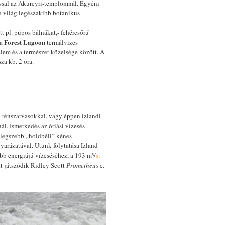
tással az Akureyri-templomnál. Egyéni
 a világ legészakibb botanikus
tt pl. púpos bálnákat,- fehércsőrű
Forest Lagoon
 a
termálvizes
lem és a természet közelsége között. A
za kb. 2 óra.
a rénszarvasokkal, vagy éppen izlandi
l. Ismerkedés az óriási vízesés
a legszebb „holdbéli” kénes
arázatával. Utunk folytatása Izland
b energiájú vízeséséhez, a 193 m³/
s
.
tt játszódik Ridley Scott
Prometheus
c.