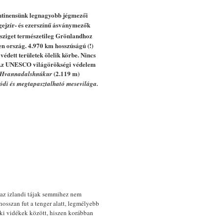
ontinensünk legnagyobb jégmezői
gejzír- és ezerszínű ásványmezők
sziget természetileg Grönlandhoz
en ország. 4.970 km hosszúságú (!)
édett területek ölelik körbe. Nincs
. Az UNESCO világörökségi védelem
(2.119 m)
Hvannadalshnúkur
ódi és megtapasztalható mesevilága.
k az izlandi tájak semmihez nem
osszan fut a tenger alatt, legmélyebb
aki vidékek között, hiszen korábban