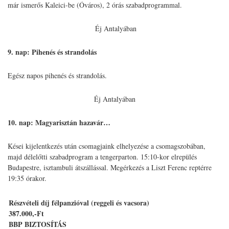
már ismerős Kaleici-be (Óváros), 2 órás szabadprogrammal.
Éj Antalyában
9. nap:
Pihenés és strandolás
Egész napos pihenés és strandolás.
Éj Antalyában
10. nap:
Magyarisztán hazavár…
Kései kijelentkezés után csomagjaink elhelyezése a csomagszobában,
majd délelőtti szabadprogram a tengerparton. 15:10-kor elrepülés
Budapestre, isztambuli átszállással. Megérkezés a Liszt Ferenc reptérre
19:35 órakor.
Részvételi díj félpanzióval (reggeli és vacsora)
387.000,-Ft
BBP BIZTOSÍTÁS