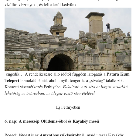
vízállás viszonyok-, és felfedezői kedvünk
Patara Kum
engedik… A rendelkezésre álló időtől függően látogatás a
Teleperi
homokdűnéinél, ahol a nyílt tenger és a „sivatag” találkozik.
Koraesti visszaérkezés Fethiyébe.
Fakultatív esti séta és bazári vásárlási
lehetőség az óvárosban, az idegenvezető részvételével.
Éj Fethiyében
6. nap: A meseszép Ölüdeniz-öböl és Kayaköy meséi
Amynthas sziklasírok
Kayaköy
Reggeli látogatás az
nál, majd utazás