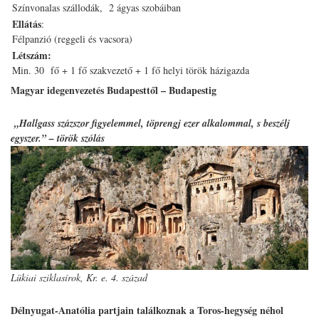
Színvonalas szállodák, 2 ágyas szobáiban
Ellátás
:
Félpanzió (reggeli és vacsora)
Létszám:
Min. 30 fő + 1 fő szakvezető + 1 fő helyi török házigazda
Magyar idegenvezetés Budapesttől – Budapestig
„Hallgass százszor figyelemmel, töprengj ezer alkalommal, s beszélj
egyszer.” – török szólás
Lükiai sziklasírok, Kr. e. 4. század
Délnyugat-Anatólia partjain találkoznak a Toros-hegység néhol