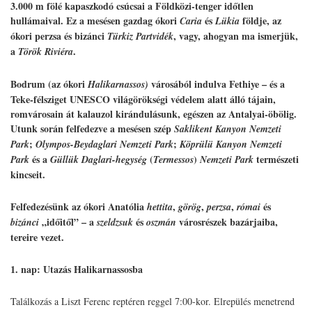
3.000 m fölé kapaszkodó csúcsai a Földközi-tenger időtlen
hullámaival. Ez a mesésen gazdag ókori
és
földje, az
Caria
Lükia
ókori perzsa és bizánci
, vagy, ahogyan ma ismerjük,
Türkiz Partvidék
a
.
Török Riviéra
Bodrum (az ókori
városából indulva Fethiye – és a
Halikarnassos)
Teke-félsziget UNESCO világörökségi védelem alatt álló tájain,
romvárosain át kalauzol kirándulásunk, egészen az Antalyai-öbölig.
Utunk során felfedezve a mesésen szép
Saklikent Kanyon Nemzeti
;
;
Park
Olympos-Beydaglari Nemzeti Park
Köprülü Kanyon Nemzeti
és a
(
)
természeti
Park
Güllük Daglari-hegység
Termessos
Nemzeti Park
kincseit.
Felfedezésünk az ókori Anatólia
,
,
,
és
hettita
görög
perzsa
római
„időitől” – a
és
városrészek bazárjaiba,
bizánci
szeldzsuk
oszmán
tereire vezet.
1. nap: Utazás Halikarnassosba
Találkozás a Liszt Ferenc reptéren reggel 7:00-kor. Elrepülés menetrend