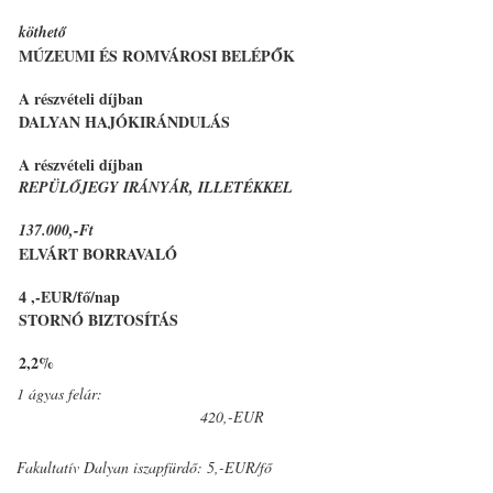
köthető
MÚZEUMI ÉS ROMVÁROSI BELÉPŐK
A részvételi díjban
DALYAN HAJÓKIRÁNDULÁS
A részvételi díjban
REPÜLŐJEGY IRÁNYÁR, ILLETÉKKEL
137.000,-Ft
ELVÁRT BORRAVALÓ
4 ,-EUR/fő/nap
STORNÓ BIZTOSÍTÁS
2,2%
1 ágyas felár:
420,-EUR
Fakultatív Dalyan iszapfürdő: 5,-EUR/fő