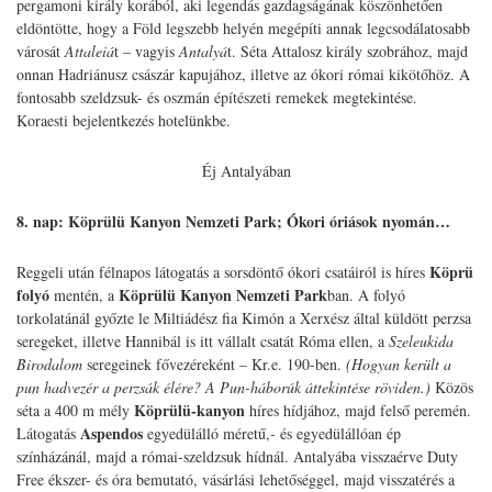
pergamoni király korából, aki legendás gazdagságának köszönhetően
eldöntötte, hogy a Föld legszebb helyén megépíti annak legcsodálatosabb
városát
Attaleiá
t – vagyis
Antalyá
t. Séta Attalosz király szobrához, majd
onnan Hadriánusz császár kapujához, illetve az ókori római kikötőhöz. A
fontosabb szeldzsuk- és oszmán építészeti remekek megtekintése.
Koraesti bejelentkezés hotelünkbe.
Éj Antalyában
8. nap: Köprülü Kanyon Nemzeti Park; Ókori óriások nyomán…
Köprü
Reggeli után félnapos látogatás a sorsdöntő ókori csatáiról is híres
folyó
Köprülü Kanyon Nemzeti Park
mentén, a
ban. A folyó
torkolatánál győzte le Miltiádész fia Kimón a Xerxész által küldött perzsa
seregeket, illetve Hannibál is itt vállalt csatát Róma ellen, a
Szeleukida
Birodalom
seregeinek fővezéreként – Kr.e. 190-ben.
(Hogyan került a
pun hadvezér a perzsák élére? A Pun-háborúk áttekintése röviden.)
Közös
Köprülü-kanyon
séta a 400 m mély
híres hídjához, majd felső peremén.
Aspendos
Látogatás
egyedülálló méretű,- és egyedülállóan ép
színházánál, majd a római-szeldzsuk hídnál. Antalyába visszaérve Duty
Free ékszer- és óra bemutató, vásárlási lehetőséggel, majd visszatérés a