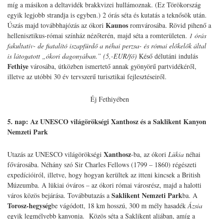
míg a másikon a deltavidék brakkvizei hullámoznak. (Ez Törökország
egyik legjobb strandja is egyben.) 2 órás séta és kutatás a teknősök után.
Kaunos
Úszás majd továbbhajózás az ókori
romvárosába. Rövid pihenő a
hellenisztikus-római színház nézőterén, majd séta a romterületen.
1 órás
fakultatív- de fiatalító iszapfürdő a néhai perzsa- és római előkelők által
is látogatott „ókori dagonyában.” (5,-EUR/fő)
Késő délutáni indulás
Fethiye
városába, útközben ismertető annak gyönyörű partvidékéről,
illetve az utóbbi 30 év tervszerű turisztikai fejlesztéseiről.
Éj Fethiyében
5. nap: Az UNESCO világörökségi Xanthosz és a Saklikent Kanyon
Nemzeti Park
Xanthosz
Utazás az UNESCO világörökségi
-ba, az ókori
Lükia
néhai
fővárosába. Néhány szó Sir Charles Fellows (1799 – 1860) régészeti
expedícióiról, illetve, hogy hogyan kerültek az itteni kincsek a British
Múzeumba. A lükiai óváros – az ókori római városrész, majd a halotti
Saklikent Nemzeti Park
város közös bejárása. Továbbutazás a
ba. A
Torosz-hegység
be vágódott, 18 km hosszú, 300 m mély hasadék
Ázsia
egyik legmélyebb kanyonja. Közös séta a Saklikent aljában, amíg a