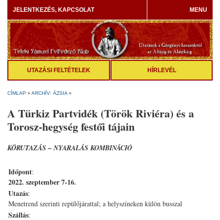
JELENTKEZÉS, KAPCSOLAT
MENU
UTAZÁSI FELTÉTELEK
HÍRLEVÉL
CÍMLAP
»
ARCHÍV: ÁZSIA
»
A Türkiz Partvidék (Török Riviéra) és a
Torosz-hegység festői tájain
KÖRUTAZÁS – NYARALÁS KOMBINÁCIÓ
Időpont
:
2022. szeptember 7-16.
Utazás
:
Menetrend szerinti repülőjárattal; a helyszíneken külön busszal
Szállás
: