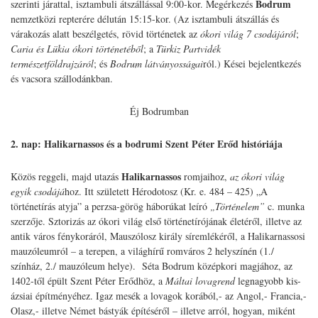
Bodrum
szerinti járattal, isztambuli átszállással 9:00-kor. Megérkezés
nemzetközi repterére délután 15:15-kor. (Az isztambuli átszállás és
várakozás alatt beszélgetés, rövid történetek az
ókori világ 7 csodájáról
;
Caria és Lükia
ókori történetéből
; a
Türkiz Partvidék
természetföldrajzáról
; és
Bodrum
látványosságai
ról.) Kései bejelentkezés
és vacsora szállodánkban.
Éj Bodrumban
2. nap: Halikarnassos és a bodrumi Szent Péter Erőd históriája
Halikarnassos
Közös reggeli, majd utazás
romjaihoz,
az ókori világ
egyik csodájá
hoz. Itt született Hérodotosz (Kr. e. 484 – 425) „A
történetírás atyja” a perzsa-görög háborúkat leíró
„Történelem”
c. munka
szerzője. Sztorizás az ókori világ első történetírójának életéről, illetve az
antik város fénykoráról, Mauszólosz király síremlékéről, a Halikarnassosi
mauzóleumról – a terepen, a világhírű romváros 2 helyszínén (1./
színház, 2./ mauzóleum helye). Séta Bodrum középkori magjához, az
1402-től épült Szent Péter Erődhöz, a
Máltai lovagrend
legnagyobb kis-
ázsiai építményéhez. Igaz mesék a lovagok korából,- az Angol,- Francia,-
Olasz,- illetve Német bástyák építéséről – illetve arról, hogyan, miként