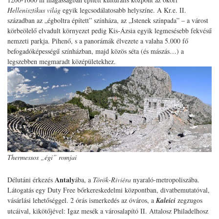
Hellenisztikus világ
egyik legcsodálatosabb helyszíne. A Kr.e. II.
században az „égboltra épített” színháza, az „Istenek színpada” – a várost
körbeölelő elvadult környezet pedig Kis-Ázsia egyik legmesésebb fekvésű
nemzeti parkja. Pihenő, s a panorámák élvezete a valaha 5.000 fő
befogadóképességű színházban, majd közös séta (és mászás…) a
legszebben megmaradt középületekhez.
Thermessos „égi” romjai
Antaly
Délutáni érkezés
ába, a
Török-Riviéra
nyaraló-metropoliszába.
Látogatás egy Duty Free bőrkereskedelmi központban, divatbemutatóval,
vásárlási lehetőséggel. 2 órás ismerkedés az óváros, a
Kaleici
zegzugos
utcáival, kikötőjével: Igaz mesék a városalapító II. Attalosz Philadelhosz