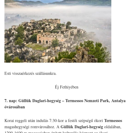
Esti visszaérkezés szállásunkra.
Éj Fethiyében
7. nap:
Güllük Daglari-hegység – Termessos Nemzeti Park, Antalya
óvárosában
Termessos
Korai reggeli után indulás 7:30-kor a festői szépségű ókori
Güllük Daglari-hegység
magashegységi romvárosához. A
oldalában,
1200-1600 m magasságban épített kulturális központ az ókori