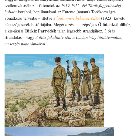
szellemvárosához. Történetek az
1919-1922. évi Török függetlenségi
háború
korából, bepillantással az Entente (antant) Törökországra
vonatkozó terveibe – illetve a
lausanne-i békeszerződést
(1923) követő
Ölüdeniz-öböl
népességcserék históriájába. Megérkezés a a szépséges
höz,
Türkiz Partvidék
a kis-ázsiai
talán legszebb strandjához. 3 órás
strandolás – vagy
3 órás fakultatív séta a Lucian Way túraútvonalon,
meseszép panorámákkal.