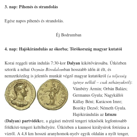
3. nap: Pihenés és strandolás
Egész napos pihenés és strandolás.
Éj Bodrumban
4. nap: Hajókirándulás az ókorba; Törökország magyar kutatói
Dalyan
Korai reggeli után indulás 7:30-kor
kikötővárosába. Útközben
sztorik a néhai
Oszmán Birodalom
ban hosszabb időn át élt, és
nemzetközileg is jelentős munkát végző magyar kutatókról
(a teljesség
igénye nélkül – csak néhányukról)
:
Vámbéry Ármin; Orbán Balázs;
Germanus Gyula; Nagykállói
Kállay Béni; Karácson Imre;
Bozóky Dezső; Németh Gyula.
Iztuzu
Hajókirándulás az
(Dalyan) partvidék
re, a gigászi méretű tengeri teknősök legfontosabb
földközi-tengeri keltőhelyére. Útközben a kaunosi királysírok fotózása a
vízről. A 4,8 km hosszú aranyhomok-nyelv egyik oldalán a nyílt tenger,