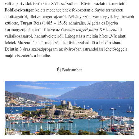
vált a partvidék törökké a XVI. században. Rövid, vázlatos ismertető a
Földközi-tenger
keleti medencéjének fokozottan előnyös természeti
adottságairól, illetve tengerrajzáról. Néhány szó a város egyik leghíresebb
szülötte, Turgut Reis (1485 – 1565) admirális, Algéria és Djerba
kormányzója életéről, illetve az
Oszmán tengeri flotta
XVI. századi
vállalkozásairól, hadműveleteiről. Látogatás a méltán híres „Víz alatti
leletek Múzeumában”, majd séta és rövid szabadidő a belvárosban.
Délután 3 órás szabadprogram az óvárosban (strandolási lehetőséggel)
majd visszatérés a hotelbe.
Éj Bodrumban