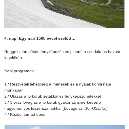
4. nap: Egy nap 1500 évvel ezelőtt…
Reggeli után séták, fényképezés és pihenő a csodálatos havasi
legelőkön.
Napi programok:
1./ Részvételi lehetőség a ménesek és a nyájak körüli napi
munkában
2./ Utazás a tó körül, sétákkal és fényképszünetekkel
3./ 3 órás lovaglás a tó körül, gyakorlati ismerkedés a
hagyományos lószerszámokkal (Lovagolás: 30,-USD/fő.)
4./ Közös nomád ebéd