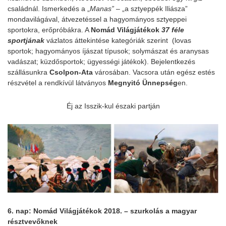
családnál. Ismerkedés a „
Manas”
– „a sztyeppék Iliásza”
mondavilágával, átvezetéssel a hagyományos sztyeppei
sportokra, erőpróbákra. A
Nomád Világjátékok
37 féle
sportjának
vázlatos áttekintése kategóriák szerint
(lovas
sportok; hagyományos íjászat típusok; solymászat és aranysas
vadászat; küzdősportok; ügyességi játékok). Bejelentkezés
szállásunkra
Csolpon-Ata
városában. Vacsora után egész estés
részvétel a rendkívül látványos
Megnyitó Ünnepség
en.
Éj az Isszik-kul északi partján
6. nap: Nomád Világjátékok 2018. – szurkolás a magyar
résztvevőknek