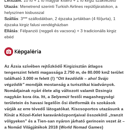
Létszám:
10 fő + 1 fő magyar kísérő + 1 fő kirgiz szakvezető
Utazás
: Menetrend szerinti Turkish Airlines repülőjáratokon, a
helyszínen kisbusszal
Szállás
: 3*** szállodákban, 2 éjszaka jurtákban (4 fő/jurta), 1
éjszaka kirgiz falusi vendégházban
Ellátás
: Félpanzió (reggeli és vacsora) + 3 tradicionális kirgiz
ebéd
Az Ázsia szívében rejtőzködő Kirgizisztán átlagos
tengerszint feletti magassága 2.750 m, de 80.000 km2 terület
található 3.000 m felett (!)
“Ott kezdődik – ahol Svájc
végződik”
mondják mostanság a turisztikai kiadványok.
Nomádjainak nyári élete alig változott valamit Dzsingiz
nagykán kora óta. Itt, a
Selyemút
festői magashegységi
területein és havasi legelőin ősi életformák és szokások
várják az erre tévedő látogatókat. Kiscsoportos utazásunk a
Kínát a Közel-Kelet karavánközpontjaival összekötő „tranzit
völgyeken” és a Tien-san nyáron járható gerincein vezet át –
a Nomád Világjátékok 2018 (
World Nomad Games
)