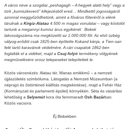
A város neve a szogdiai „peshagagh – A hegyek alatti hely” vagy a
türk „kumiszkeverő” kifejezésből ered… Mindkettő jogosságáról
azonnal meggyőződhetünk, amint a főváros főteréről is elénk
tárulnak a
Kirgiz-Alatau
4.500 m magas vonulatai – vagy kóstolót
tartunk a megannyi kumisz árus egyikénél. Biskek
lakosságszáma ma megközelíti az 1.000.000 főt. Az első üzbég
vályog-erődöt csak 1825-ben építtette Kokand kánja, a Tien-san
felé tartó karavánok védelmére. A cári csapatok 1862-ben
foglalták el a vidéket, majd a
Csuj-folyó
termékeny völgyének
megművelésére orosz telepeseket telepítettek le.
Közös városnézés: Alatau tér, Manas emlékmű – a nemzeti
újjászületés szimbóluma. Látogatás a Nemzeti Múzeumban (a
néprajzi és őstörténeti kiállítás megtekintése), majd a Fehér Ház
(Kormányzati és parlamenti épület) környékén. Séta és vásárlási
lehetőség a
Selyemút
kora óta fennmaradt
Osh Bazár
ban.
Közös vacsora.
Éj Biskekben