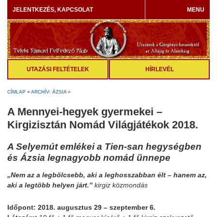
JELENTKEZÉS, KAPCSOLAT
MENU
UTAZÁSI FELTÉTELEK
HÍRLEVÉL
CÍMLAP
»
ARCHÍV: ÁZSIA
»
A Mennyei-hegyek gyermekei –
Kirgizisztán Nomád Világjátékok 2018.
A Selyemút emlékei a Tien-san hegységben
és Ázsia legnagyobb nomád ünnepe
„Nem az a legbölcsebb, aki a leghosszabban élt – hanem az,
aki a legtöbb helyen járt.”
kirgiz közmondás
Időpont: 2018. augusztus 29 – szeptember 6.