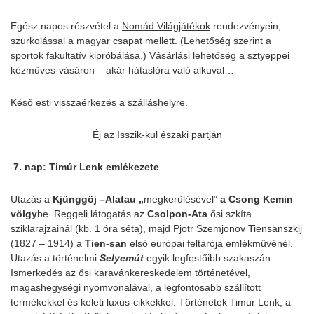
Egész napos részvétel a
Nomád Világjátékok
rendezvényein,
szurkolással a magyar csapat mellett. (Lehetőség szerint a
sportok fakultatív kipróbálása.) Vásárlási lehetőség a sztyeppei
kézműves-vásáron – akár hátaslóra való alkuval…
Késő esti visszaérkezés a szálláshelyre.
Éj az Isszik-kul északi partján
7.
nap: Timúr Lenk emlékezete
Utazás a
Kjünggöj –Alatau „
megkerülésével”
a Csong Kemin
völgy
be. Reggeli látogatás az
Csolpon-Ata
ősi szkíta
sziklarajzainál (kb. 1 óra séta), majd Pjotr Szemjonov Tiensanszkij
(1827 – 1914) a
Tien-san
első európai feltárója emlékművénél.
Utazás a történelmi
Selyemút
egyik legfestőibb szakaszán.
Ismerkedés az ősi karavánkereskedelem történetével,
magashegységi nyomvonalával, a legfontosabb szállított
termékekkel és keleti luxus-cikkekkel. Történetek Timur Lenk, a