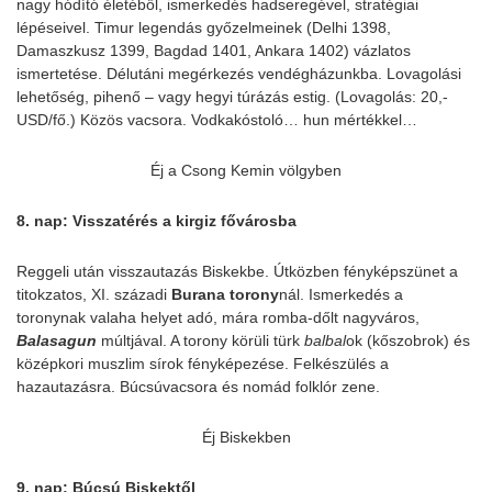
nagy hódító életéből, ismerkedés hadseregével, stratégiai
lépéseivel. Timur legendás győzelmeinek (Delhi 1398,
Damaszkusz 1399, Bagdad 1401, Ankara 1402) vázlatos
ismertetése. Délutáni megérkezés vendégházunkba. Lovagolási
lehetőség, pihenő – vagy hegyi túrázás estig. (Lovagolás: 20,-
USD/fő.) Közös vacsora. Vodkakóstoló… hun mértékkel…
Éj a Csong Kemin völgyben
8. nap: Visszatérés a kirgiz fővárosba
Reggeli után visszautazás Biskekbe. Útközben fényképszünet a
titokzatos, XI. századi
Burana torony
nál. Ismerkedés a
toronynak valaha helyet adó, mára romba-dőlt nagyváros,
Balasagun
múltjával. A torony körüli türk
balbal
ok (kőszobrok) és
középkori muszlim sírok fényképezése. Felkészülés a
hazautazásra. Búcsúvacsora és nomád folklór zene.
Éj Biskekben
9. nap: Búcsú Biskektől