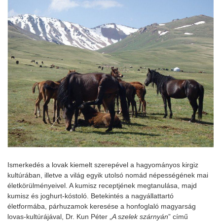
Ismerkedés a lovak kiemelt szerepével a hagyományos kirgiz
kultúrában, illetve a világ egyik utolsó nomád népességének mai
életkörülményeivel. A kumisz receptjének megtanulása, majd
kumisz és joghurt-kóstoló. Betekintés a nagyállattartó
életformába, párhuzamok keresése a honfoglaló magyarság
lovas-kultúrájával, Dr. Kun Péter „
A szelek szárnyán
” című