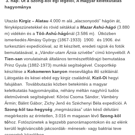
3.
nap: Út a Szong-köl égi legelői; A magyar keletkutatás
hagyománya
Utazás
Kirgiz – Alatau
4.000 m alá „alacsonyodó” hágóin át,
fényképszünetekkel és rövid sétákkal a
Mazar Ashú-hágó
(3.880
m) vidékén és a
Töö-Ashú-hágó
nál (3.586 m). Útközben
ismerkedés Almásy György (1867-1933) 1900. és 1906. évi
turkesztáni expedícióival, az itt készített, eredeti rajzok és fotók
bemutatásával, a „
Vándor-utam Ázsia szívébe”
című könyvéből. A
Tien-san
vonulatainak általános természetföldrajzi bemutatása
Prinz Gyula (1882-1973) munkái segítségével. Csoportkép
készítése a
Kokomeren kanyon
mesevilágba illő szikláinál.
Látogatás és kései ebéd egy kirgiz családnál,
Kizil-Oi
hegyi
falujában. Továbbutazás közben betekintés a magyar
keletkutatás hagyományába, néhány méltán nagyhírű tudós
életművének segítségével: Kőrösi Csoma Sándor; Vámbéry
Ármin; Bálint Gábor; Zichy Jenő és Széchenyi Béla expedíciói. A
Szong-köl tau
-hegység
„megmászása” után késő délutáni
megérkezés az érintetlen, 3.016 m magasan lévő
Szong-köl
tó
hoz. Fotószünetek a legszebb panorámapontokon és az elénk
kerülő legkíváncsibb jakcsordák- ménesek- vagy baktriai teve
csoportok közelében…