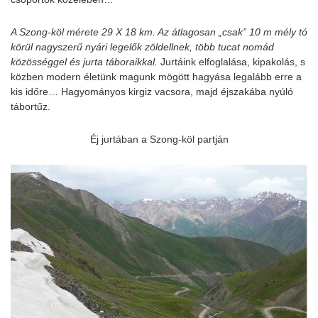
A Szong-köl mérete 29 X 18 km. Az átlagosan „csak” 10 m mély tó
körül nagyszerű nyári legelők zöldellnek, több tucat nomád
közösséggel és jurta táboraikkal.
Jurtáink elfoglalása, kipakolás, s
közben modern életünk magunk mögött hagyása legalább erre a
kis időre… Hagyományos kirgiz vacsora, majd éjszakába nyúló
tábortűz.
Éj jurtában a Szong-köl partján