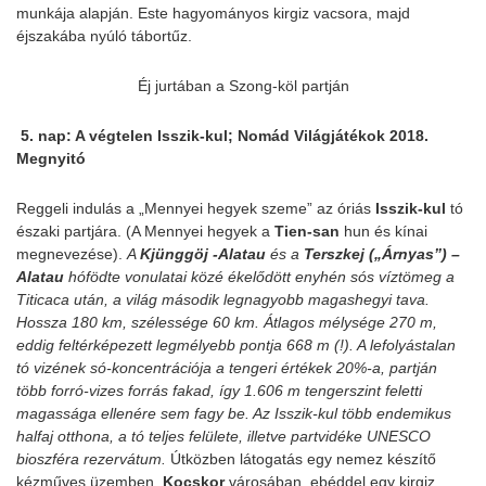
munkája alapján. Este hagyományos kirgiz vacsora, majd
éjszakába nyúló tábortűz.
Éj jurtában a Szong-köl partján
5.
nap: A végtelen Isszik-kul; Nomád Világjátékok 2018.
Megnyitó
Reggeli indulás a „Mennyei hegyek szeme” az óriás
Isszik-kul
tó
északi partjára. (A Mennyei hegyek a
Tien-san
hun és kínai
megnevezése).
A
Kjünggöj -Alatau
és a
Terszkej („Árnyas”) –
Alatau
hófödte vonulatai közé ékelődött enyhén sós víztömeg a
Titicaca után, a világ második legnagyobb magashegyi tava.
Hossza 180 km, szélessége 60 km. Átlagos mélysége 270 m,
eddig feltérképezett legmélyebb pontja 668 m (!). A lefolyástalan
tó vizének só-koncentrációja a tengeri értékek 20%-a, partján
több forró-vizes forrás fakad, így 1.606 m tengerszint feletti
magassága ellenére sem fagy be. Az Isszik-kul több endemikus
halfaj otthona, a tó teljes felülete, illetve partvidéke UNESCO
bioszféra rezervátum.
Útközben látogatás egy nemez készítő
kézműves üzemben,
Kocskor
városában, ebéddel egy kirgiz