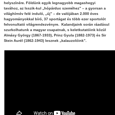
helyszínére. Földünk egyik legnagyobb magashegyi
tavához, az Isszik-kul „hópárduc szeméhez” – a gyorsan a
világhírnév felé induló, „új” – de valójában 2.000 éves
hagyományokkal bíró, 37 sportágat és több ezer sportolót
felvonultató világrendezvényre. Kalandjaink során ráadásul
szurkolhatunk a magyar csapatnak, s keletkutatóink közül
Almásy György (1867-1933), Prinz Gyula (1882-1973) és Sir
Stein Aurél (1862-1943) lesznek „kalauzolóink”.