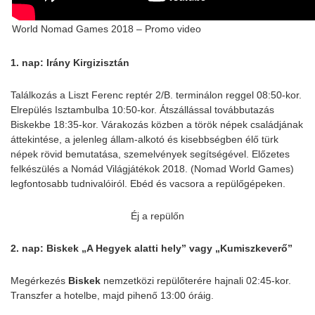
World Nomad Games 2018 – Promo video
1. nap: Irány Kirgizisztán
Találkozás a Liszt Ferenc reptér 2/B. terminálon reggel 08:50-kor.
Elrepülés Isztambulba 10:50-kor. Átszállással továbbutazás
Biskekbe 18:35-kor. Várakozás közben a török népek családjának
áttekintése, a jelenleg állam-alkotó és kisebbségben élő türk
népek rövid bemutatása, szemelvények segítségével. Előzetes
felkészülés a Nomád Világjátékok 2018. (Nomad World Games)
legfontosabb tudnivalóiról. Ebéd és vacsora a repülőgépeken.
Éj a repülőn
2. nap: Biskek „A Hegyek alatti hely” vagy „Kumiszkeverő”
Megérkezés
Biskek
nemzetközi repülőterére hajnali 02:45-kor.
Transzfer a hotelbe, majd pihenő 13:00 óráig.