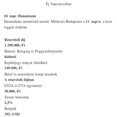
Éj Vancouverben
10. nap: Hazautazás
Hazaindulás menetrend szerint. Mérkezés Budapestre a
11. nap
on, a kora
reggeli órákban.
Részvételi díj
1.290.000,-Ft
Baleset, Betegség és Poggyászbiztosítás
köthető
Repülőjegy irányár illetékkel
540.000,-Ft
Belső és nemzetközi komp utazások
A részvételi díjban
ESTA és ETA ügyintézés
30.000,-Ft
Stornó biztosítás
2,5%
Belépők
355,-USD