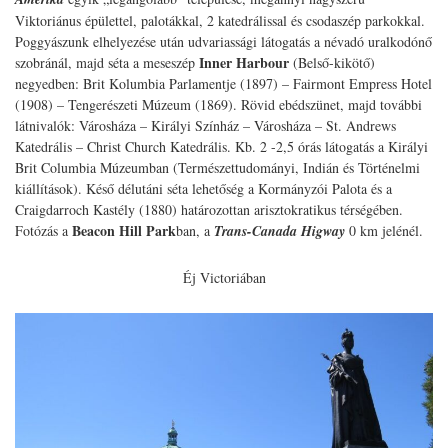
Viktoriánus épülettel, palotákkal, 2 katedrálissal és csodaszép parkokkal.
Poggyászunk elhelyezése után udvariassági látogatás a névadó uralkodónő
Inner Harbour
szobránál, majd séta a meseszép
(Belső-kikötő)
negyedben: Brit Kolumbia Parlamentje (1897) – Fairmont Empress Hotel
(1908) – Tengerészeti Múzeum (1869). Rövid ebédszünet, majd további
látnivalók: Városháza – Királyi Színház – Városháza – St. Andrews
Katedrális – Christ Church Katedrális. Kb. 2 -2,5 órás látogatás a Királyi
Brit Columbia Múzeumban (Természettudományi, Indián és Történelmi
kiállítások). Késő délutáni séta lehetőség a Kormányzói Palota és a
Craigdarroch Kastély (1880) határozottan arisztokratikus térségében.
Beacon Hill Park
Fotózás a
ban, a
Trans-Canada Higway
0 km jelénél.
Éj Victoriában