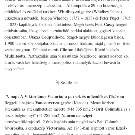
„felsőváros” meseszép utcácskáin. Átkompolás a 89 km hosszúságú,
Whidbey-sziget
erődökkel és erdőkkel tarkított
ére (Whidbey Island),
útközben a névadók, Joseph Whidbey (1757 – 1833) és Peter Puget (1765
Fort Casey
– 1822) kapitányok életének áttekintése. Megérkezés
tengeri
erődvárosába, látogatással a szabadidő parkká alakított, gigászi katonai
Coupville
objektumban. Utazás
-be, Sziget-megye különlegesen bájos,
1.900 lakosú központjába. Séta az aprócska főutcán, majd pihenő és rövid
Clinton
szabadprogram. Délutáni utazás
kikötőjébe. Rövid hajózás
Mukilteo
ba. Partraszállás után visszautazás Seattle-be, menet közben kb.
2 órás vásárlási lehetőség a metropolisz valamelyik északi bevásárló
negyedében.
Éj Seattle-ben
7.
nap: A Viktoriánus Victoria: a parkok és műemlékek fővárosa
Vancouver-sziget
Reggeli áthajózás
ére (Kanada). Menet közben
!
Brit Columbia
áttekintés az áttekinthetetlen méretű (944.735 km2
)
és a
Vancouver-sziget
„csak belgiumnyi” (31.285 km2)
természetföldrajzáról. 2 órás hajózás után megérkezés Brit Columbia
Victoriá
fővárosába, a csodaszép
ba. Az 1843-ban alapított város
Észak-
Amerika
egyik „legangolabb” települése, megannyi nagyszerű