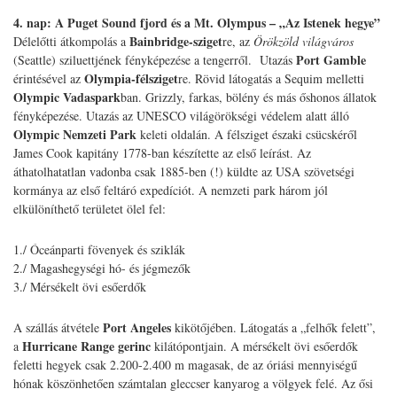
4. nap:
A Puget Sound fjord és a Mt. Olympus – „Az Istenek hegye”
Bainbridge-sziget
Délelőtti átkompolás a
re, az
Örökzöld világváros
Port Gamble
(Seattle) sziluettjének fényképezése a tengerről. Utazás
Olympia-félsziget
érintésével az
re. Rövid látogatás a Sequim melletti
Olympic Vadaspark
ban. Grizzly, farkas, bölény és más őshonos állatok
fényképezése. Utazás az UNESCO világörökségi védelem alatt álló
Olympic Nemzeti Park
keleti oldalán. A félsziget északi csücskéről
James Cook kapitány 1778-ban készítette az első leírást. Az
áthatolhatatlan vadonba csak 1885-ben (!) küldte az USA szövetségi
kormánya az első feltáró expedíciót. A nemzeti park három jól
elkülöníthető területet ölel fel:
1./ Óceánparti fövenyek és sziklák
2./ Magashegységi hó- és jégmezők
3./ Mérsékelt övi esőerdők
Port Angeles
A szállás átvétele
kikötőjében. Látogatás a „felhők felett”,
Hurricane Range
gerinc
a
kilátópontjain. A mérsékelt övi esőerdők
feletti hegyek csak 2.200-2.400 m magasak, de az óriási mennyiségű
hónak köszönhetően számtalan gleccser kanyarog a völgyek felé. Az ősi