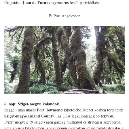
Juan de Fuca tengerszoros
látogatás a
festői partvidékén.
Éj Port Angelesben
6. nap: Sziget-megyei kalandok
Port Townsend
Reggeli után utazás
kikötőjébe. Menet közben történetek
Sziget-megye
Island County
(
), az USA legkülönlegesebb fekvésű,
„vízi” megyéje (9 sziget) igen gazdag múltjából és stratégiai szerepéről.
Séta a város kikötőjében, a viktoriánus óvárosban, majd rövid látogatás a