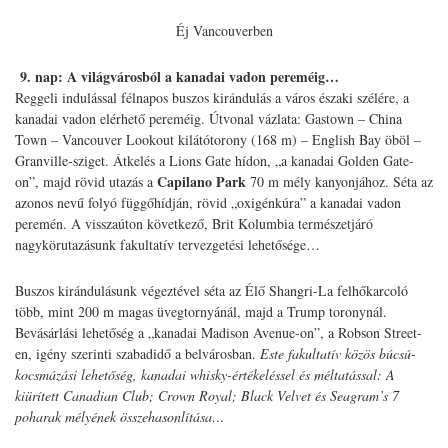
Éj Vancouverben
9.
nap: A világvárosból a kanadai vadon pereméig…
Reggeli indulással félnapos buszos kirándulás a város északi szélére, a
kanadai vadon elérhető pereméig. Útvonal vázlata: Gastown – China
Town – Vancouver Lookout kilátótorony (168 m) – English Bay öböl –
Granville-sziget. Átkelés a Lions Gate hídon, „a kanadai Golden Gate-
Capilano Park
on”, majd rövid utazás a
70 m mély kanyonjához. Séta az
azonos nevű folyó függőhídján, rövid „oxigénkúra” a kanadai vadon
peremén. A visszaúton következő, Brit Kolumbia természetjáró
nagykörutazásunk fakultatív tervezgetési lehetősége…
Buszos kirándulásunk végeztével séta az Élő Shangri-La felhőkarcoló
több, mint 200 m magas üvegtornyánál, majd a Trump toronynál.
Bevásárlási lehetőség a „kanadai Madison Avenue-on”, a Robson Street-
en, igény szerinti szabadidő a belvárosban.
Este fakultatív közös búcsú-
kocsmázási lehetőség, kanadai whisky-értékeléssel és méltatással: A
kiürített Canadian Club; Crown Royal; Black Velvet és Seagram’s 7
poharak mélyének összehasonlítása…