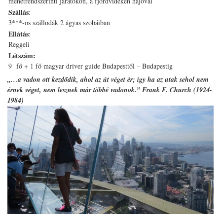
menetrendszerinti járatokon, a fjordvidéken hajóval
Szállás
:
3***-os szállodák 2 ágyas szobáiban
Ellátás
:
Reggeli
Létszám:
9 fő + 1 fő magyar driver guide Budapesttől – Budapestig
„…a vadon ott kezdődik, ahol az út véget ér; így ha az utak sehol nem
érnek véget, nem lesznek már többé vadonok.” Frank F. Church (1924-
1984)