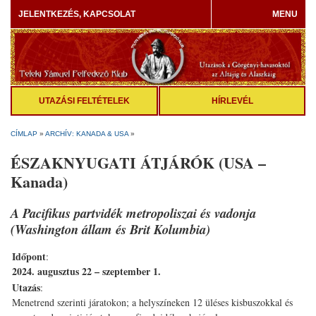
JELENTKEZÉS, KAPCSOLAT
MENU
UTAZÁSI FELTÉTELEK
HÍRLEVÉL
CÍMLAP
»
ARCHÍV: KANADA & USA
»
ÉSZAKNYUGATI ÁTJÁRÓK (USA –
Kanada)
A Pacifikus partvidék metropoliszai és vadonja
(Washington állam és Brit Kolumbia)
Időpont
:
2024. augusztus 22 – szeptember 1.
Utazás
:
Menetrend szerinti járatokon; a helyszíneken 12 üléses kisbuszokkal és