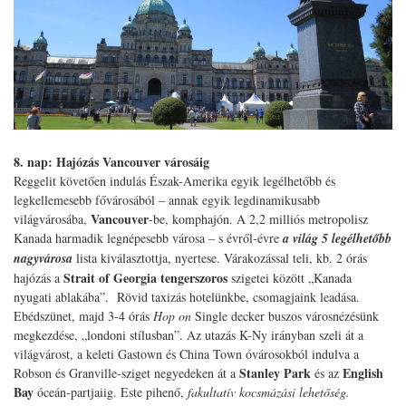
8. nap: Hajózás Vancouver városáig
Reggelit követően indulás Észak-Amerika egyik legélhetőbb és
legkellemesebb fővárosából – annak egyik legdinamikusabb
Vancouver
világvárosába,
-be, komphajón. A 2,2 milliós metropolisz
Kanada harmadik legnépesebb városa – s évről-évre
a világ 5 legélhetőbb
nagyvárosa
lista kiválasztottja, nyertese. Várakozással teli, kb. 2 órás
Strait of Georgia tengerszoros
hajózás a
szigetei között „Kanada
nyugati ablakába”. Rövid taxizás hotelünkbe, csomagjaink leadása.
Ebédszünet, majd 3-4 órás
Hop on
Single decker buszos városnézésünk
megkezdése, „londoni stílusban”. Az utazás K-Ny irányban szeli át a
világvárost, a keleti Gastown és China Town óvárosokból indulva a
Stanley Park
English
Robson és Granville-sziget negyedeken át a
és az
Bay
óceán-partjaiig. Este pihenő,
fakultatív kocsmázási lehetőség.