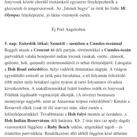
fenyvesek között elterülő tisztásokról egyszerre fényképezhetők a
gleccserek és tengerszorosok. Az „Istenek hegye” az örök hó födte
Mt.
Olympus
fényképezése, jó látási viszonyok esetén.
Éj Port Angelesben
5. nap: Esőerdők titkai; Szemtől – szemben a Csendes-óceánnal
Crescent tó
Csendes-óceán
Reggeli utazás a
déli partján, történetekkel a
partvidékét valaha benépesítő indián törzsek (makah, ozette, chinook,
quileute, hoh, quinault) eredetmondáiról és néhai életmódjáról. Látogatás
Hoh Road esőerdő
a
ben, helyi vadőrök útmutatása alapján. A világon
egyedülálló esőerdő az örök pára birodalma, a tél folyamán feltorlódó
több méter mély hótakaró egész nyáron át tartó folyamatos olvadása
következtében. A szakállzuzmókkal fedett lombos erdők és fenyvesek
Földünk legdúsabb vegetációját alkotják. (A növényi biomassza
mennyisége nagyobb, mint az Amazonas trópusi esőerdőiben!) Kutatás a
Roosevelt elkek (csak itt élő szarvas) után, siker esetén a
Hoh folyó
lefényképezésükkel. Továbbutazás a
mentén az óceánhoz, a
Hoh Indián Rezervátum
déli határára. Kb. 2 órás túra (az apály-dagály
Ruby Beach
viszonyoktól függően) a
sziklás, szigetekkel tagolt – és
érintetlen partvidékén. Rendelkezésre álló időtől függően késő délutáni