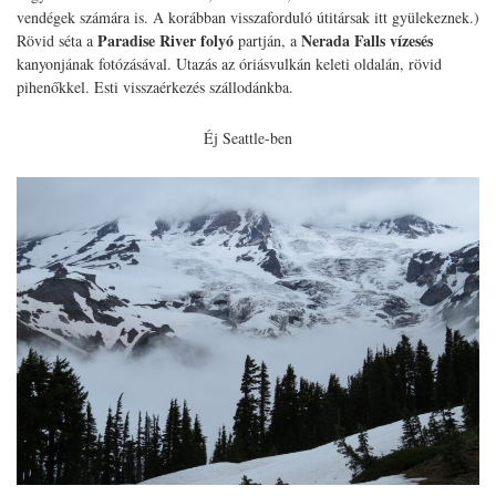
vendégek számára is. A korábban visszaforduló útitársak itt gyülekeznek.)
Paradise River
folyó
Nerada Falls vízesés
Rövid séta a
partján, a
kanyonjának fotózásával. Utazás az óriásvulkán keleti oldalán, rövid
pihenőkkel. Esti visszaérkezés szállodánkba.
Éj Seattle-ben