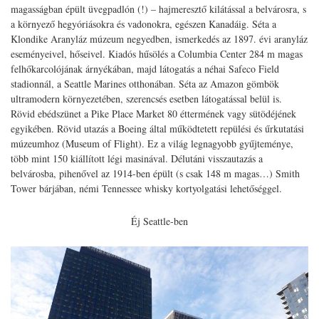
magasságban épült üvegpadlón (!) – hajmeresztő kilátással a belvárosra, s
a környező hegyóriásokra és vadonokra, egészen Kanadáig. Séta a
Klondike Aranyláz múzeum negyedben, ismerkedés az 1897. évi aranyláz
eseményeivel, hőseivel. Kiadós hűsölés a Columbia Center 284 m magas
felhőkarcolójának árnyékában, majd látogatás a néhai Safeco Field
stadionnál, a Seattle Marines otthonában. Séta az Amazon gömbök
ultramodern környezetében, szerencsés esetben látogatással belül is.
Rövid ebédszünet a Pike Place Market 80 éttermének vagy sütödéjének
egyikében. Rövid utazás a Boeing által működtetett repülési és űrkutatási
múzeumhoz (Museum of Flight). Ez a világ legnagyobb gyűjteménye,
több mint 150 kiállított légi masinával. Délutáni visszautazás a
belvárosba, pihenővel az 1914-ben épült (s csak 148 m magas…) Smith
Tower bárjában, némi Tennessee whisky kortyolgatási lehetőséggel.
Éj Seattle-ben