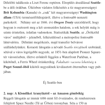
Seattle
Délelőtti találkozás a Liszt Ferenc reptéren. Elrepülés átszállással
-
be a déli órákban. Útközben vázlatos felkészítés a tíz magyarországnyi
Brit Kolumbia
Washington
(Kanada) és „csak” két magyarországnyi
állam
(USA) természetföldrajzáról, illetve a fontosabb nemzeti
parkokról. Néhány szó az 1846. évi
Oregon Treaty
szerződésről, hogy
hogyan is osztozott meg a két szomszédos hatalom, a sok helyütt máig is
Seattle
szinte érintetlen, irdatlan vadonokon. Statisztikák
, az „Örökzöld
város” múltjából – jelenéből, felkészüléssel a metropolisz fontosabb
látnivalóira. Délutáni megérkezés, majd transzfer belvárosi
szálláshelyünkre. Koraesti látogatás a névadó
Seattle törzsfőnök
szobránál,
sétával a város legrégebbi negyede, az 1851-ben alapított Pioneer Square-
tér városrészben, illetve erőnktől függően a Waterfront Parkban, a
kikötőnél, a Ferris Wheel óriáskerékig.
Fakultatív vacsora lehetőség
a
Puget Sound-öböl
kikötői negyedének kiválasztott éttermében vagy pub-
jában.
Éj Seattle-ben
2. nap: A Klondikei Aranyláztól – az Amazon gömbökig
Reggeli látogatás az immár több mint fél évszázados, de rendszeresen
felújított Space Needle (Tű az Űrben) toronyban. Séta a 150 m