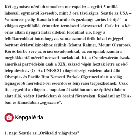
Két egymásra néző ultramodern metropolisz – együtt 5 millió
lakossal, egymástól kevesebb, mint 3 óra távolságra. Seattle az USA –
Vancouver pedig Kanada kulturális és gazdasági „óriás-bébije” – a
világon egyedülálló, érintetlen természeti környezettel. Csak itt, a két
óriás állam nyugati határvidékén fordulhat elő, hogy a
felhőkarcolókat hátrahagyva, szinte azonnal örök hóval és jéggel
borított óriásvulkánokhoz érjünk (Mount Rainier, Mount Olympos).
Körös-körbe véve az óriási ősvadonokkal, az európaiak számára
meghökkentő méretű nemzeti parkokkal. Itt, a Csendes-óceán észak-
amerikai partvidékén csak a XIX. század végén hozták létre az első
településeket. (!) Az UNESCO világörökségi védelem alatt álló
Olympia- és Pacific Rim Nemzeti Parkok főgerincei alatt a világ
legnagyobb mérsékelt-övi esőerdői és fenyvesei terpeszkednek. Csak
itt – egyedül a világon – napokon át sétálhatunk az építési tilalom
alatt álló, védett fjordokban és óceáni fövenyeken. Ráadásul az USA-
ban és Kanadában „egyszerre”.
1. nap: Seattle az „Örökzöld világváros”