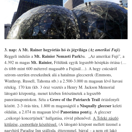
3. nap: A Mt. Rainer hegyóriás hó és jégvilága
(Az amerikai Fuji)
Mt. Rainier Nemzeti Park
Reggeli indulás a
ba. „Az amerikai Fuji”, a
Mt. Rainier,
4.392 m magas
Földünk egyik legszebb hósipkás óriása (…
és több mint 600 méterrel magasabb a Fujinál…). A hegy csúcsáról
szirom-szerűen ereszkednek alá a hatalmas gleccserek (Emmons,
Winthrop, Russell, Tahoma stb.) a 2.500-3.000 m magasan lévő havasi
rétekig. 170 km (kb. 3 óra) vezetés a Henry M. Jackson Memorial
látogató központig, menet közben fotószünetek a legszebb
Grove of the Patriarch Trail
panorámapontokon. Séta a
óriásfenyői
Nisqually gleccser
között. 2-3 órás túra, 1.800 m magasságtól a
keleti
Panoráma pont
oldalán, a 2.074 m magasan lévő
ig. A gleccser
„csikorgó koncertjének” hallgatása, rövid pihenővel.
A Teleki zászló
kitűzése, csoportkép készítéssel.
(A látogató központ mellett üzemel a
nagyhírű Paradise Inn szálloda, étteremmel, bárral – a nem ott lakó