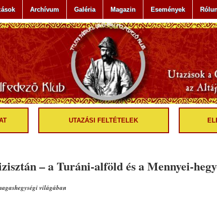
zások
Archívum
Galéria
Magazin
Események
Rólu
AT
UTAZÁSI FELTÉTELEK
EL
zisztán – a Turáni-alföld és a Mennyei-hegy
t magashegységi világában