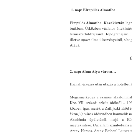
1. nap: Elrepülés Almatiba
Almati
Kazakisztán
Elrepülés
ba,
leg
órákban. Útközben vázlatos áttekintés
természetföldrajzáról, topográfiájáró
illetve
aport
alma ültetvényeiről, s ho
Atává.
É
2. nap: Alma Atya városa…
Hajnali érkezés után utazás a hotelbe.
Megismerkedés a számos alkalommal n
Kr.e. VII. századi szkíta időktől – 1
közben igaz mesék a Zailijszki Erőd ép
Vernij
(a város időrendben harmadik ne
Akadémia épületénél, majd a Köz
megtekintése. (Az állam szimbóluma a
Arany Harcos, Arany Ember.) Látoga