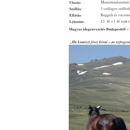
Utazás
Menetrendszerinti 
:
Szállás
3 csillagos szállo
:
Ellátás
Reggeli és vacsora
:
Létszám:
12 fő + 1 fő szakv
Magyar idegenvezetés Budapesttől – 
„Ha kumiszt jössz kérni – ne rejteges