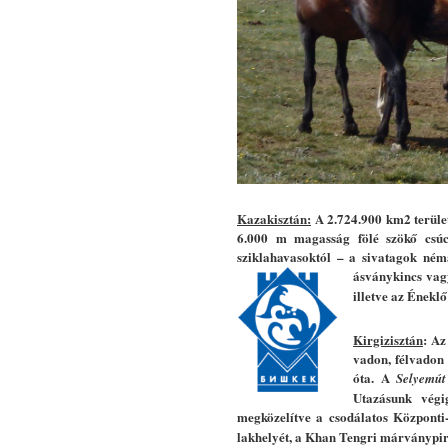
Kazakisztán:
A 2.724.900 km2 terület
6.000 m magasság fölé szökő csú
sziklahavasoktól – a sivatagok néma
ásványkincs vag
illetve az Énekl
Kirgizisztán
: Az
vadon, félvadon 
óta. A
Selyemút
Utazásunk végi
megközelítve a csodálatos Központi-
lakhelyét, a Khan Tengri márványpir