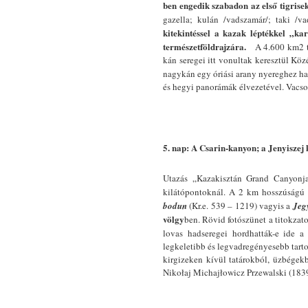
ben engedik szabadon az első tigrise
gazella; kulán /vadszamár/; taki /va
kitekintéssel a kazak léptékkel „ka
természetföldrajzára.
A 4.600 km2 t
kán seregei itt vonultak keresztül Köz
nagykán egy óriási arany nyereghez ha
és hegyi panorámák élvezetével. Vacso
5. nap: A Csarin-kanyon; a Jenyiszej
Utazás „Kazakisztán Grand Canyon
kilátópontoknál. A 2 km hosszúság
bodun
(Kr.e. 539 – 1219) vagyis a
Jegy
völgy
ben. Rövid fotószünet a titokzat
lovas hadseregei hordhatták-e ide a
legkeletibb és legvadregényesebb tart
kirgizeken kívül tatárokból, üzbégekb
Nikołaj Michajłowicz Przewalski (1839