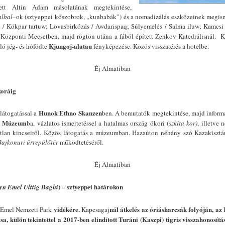
tett Altin Adam másolatának megtekintése,
albal
–ok (sztyeppei kőszobrok, „kunbabák”) és a nomadizálás eszközeinek megism
e / Kökpar tartuw; Lovasbirkózás / Awdarispaq; Súlyemelés / Salma iluw; Kamcsi 
 Központi Mecsetben, majd rögtön utána a fából épített Zenkov Katedrálisnál. Ko
Kjungoj-alatau
uló jég- és hófödte
fényképezése. Közös visszatérés a hotelbe.
Éj Almatiban
koráig
Hunok Ethno Skanzen
 látogatással a
ben. A bemutatók megtekintése, majd informál
k Múzeum
ba, vázlatos ismertetéssel a hatalmas ország ókori (
szkíta kor)
, illetve 
ratlan kincseiről. Közös látogatás a múzeumban. Hazaúton néhány szó Kazakisztá
Bajkonuri űrrepülőtér
működtetéséről.
Éj Almatiban
) – sztyeppei határokon
yn Emel Ulttig Baghi
vidékére.
nál átkelés az óriásharcsák folyóján, az
n-Emel Nemzeti Park
Kapcsagaj
, külön tekintettel a 2017-ben elindított Turáni (Kaszpi) tigris visszahonosít