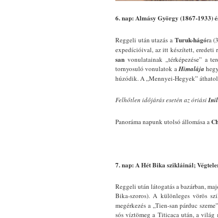
6. nap: Almásy György (1867-1933) 
Turuk-hágó
Reggeli után utazás a
ra (
expedícióival, az itt készített, eredeti
san
vonulatainak „térképezése” a ter
tornyosuló vonulatok a
Himalája
hegy
húzódik. A „Mennyei-Hegyek” áthatolh
Felhőtlen időjárás esetén az óriási
Ini
Ch
Panoráma napunk utolsó állomása a
7. nap: A Hét Bika szikláinál; Végtele
Reggeli után látogatás a bazárban, maj
Bika-szoros). A különleges vörös szi
megérkezés a „Tien-san párduc szeme”
sós víztömeg a Titicaca után, a vilá