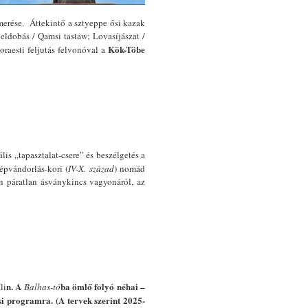
erése. Áttekintő a sztyeppe ősi kazak
eldobás / Qamsi tastaw; Lovasíjászat /
Kök-Töbe
raesti feljutás felvonóval a
is „tapasztalat-csere” és beszélgetés a
népvándorlás-kori (
IV-X. század
) nomád
n páratlan ásványkincs vagyonáról, az
n. A
ba ömlő folyó néhai –
Ili
Balhas-tó
ási programra. (A tervek szerint 2025-