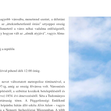
nagyobb v
árosába, menetrend szerint, a délutáni
 az „áttekinthetetlenül óriási” sztyeppei ország
l. Ismertető a város néhai vadalma erdőségeiről,
gy hogyan vált az „almák atyjává”, vagyis Alma-
j a repülőn
 Rövid pihenő déli 12:00 óráig.
evet változtatott metropolisz történetével, a
997-ig, amíg az ország fővárosa volt. Városnézés
ítéséről, a szibériai kozákok betelepüléséről és
ve) 1854. évi átnevezéséről. Séta a Tudományos
társaság téren. A Függetlenségi Emlékmű
 hópárduc hátán álló szkíta
Altin Adam
– vagyis
tás a Nemzeti Archeológiai Múzeumban. A több