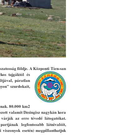
ozatosság földje. A Központi Tien-san
os tajgáktól és
ltjával, páratlan
yon” szurdokait,
áénak. 80.000 km2
tozott valamit Dzsingisz nagykán kora
 várják az erre tévedő látogatókat.
artjának legfontosabb látnivalóit,
si viszonyok esetén) megpillanthatjuk