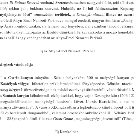
ket az
ban.)
Ili-Balhas Rezervárum
Szerencsés esetben az egyedülálló, arid (félsiva
Haladás az
-ből felduzzasztott
dló/; arkhar juh; bukhara szarvas).
Ili
Kapcsag
rnyújtásnyira lévő” szomszédos területek, a
, illetve az azon 
Dzsungár-alatau
erületű Altyn-Emel Nemzeti Park neve mongol eredetű, magyar fordítása: „Arany 
ép-Ázsia meghódításakor, s a lemenő nap fényében, aranyszínben táncoló, elsárgul
Éneklő dűnék
sonlította őket. Látogatás az
nél. Felkapaszkodás a mozgó homokdűné
ra és szállás egy vendégházban az Altyn-Emel Nemzeti Parknál.
Éj az Altyn-Emel Nemzeti Parknál
 kirgizek vándorútja
Csarin-kanyon
ja” a
irányába. Séta a helyenként 300 m mélységű kanyon pe
Kastélyok-völgye
ú
hihetetlen sziklaformációinak fényképezése. Délutáni utazás a
iszej kirgizek
törzsszövetségeinek másfél ezerévnyi történetéről, vándorlásairól.
Santash kurgán
os
kőhalomnál, okfejtésekkel, hogy vajon Dzsingisz kán (1206-1
Karakol
 megszámlálhatatlan mennyiségű lecsiszolt követ. Utazás
ba, a mai 
ománya „fővárosába”. A város a XIX. században a legfontosabb kiindulópont volt
K
ől és betelepült dunganokból, valamint oroszokból-ukránokból áll. Néhány fordul
 – 1888) expedícióiról, illetve a
Great Game
„magashegységi játszmáiról” (Tibet, 
Éj Karakolban