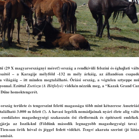
ű (29 X magyarországnyi méret!) ország a rendkívüli felszíni és éghajlati vált
csaitól – a Karagije
mélyföld -132 m mély árkáig, az állandóan csapadék
 világáig – itt minden megtalálható. Óriási ország, a végtelen sztyeppe mú
yonnal. Ezúttal
vidékén
nézzük meg, a “Kazak Grand Can
Zsetiszu
(A Hétfolyó)
ő Dűne homoktengerét.
 ország területe és tengerszint feletti magassága több mint kétszerese Ausztri
található 3.000 m felett (!). A havasi legelők nomádjainak nyári élete alig vál
csodálatos magashegységi szakaszain ősi életformák és építészeti emlékek
gjárja az Isszik-kul (Földünk második legnagyobb magashegységi tava) p
Tien-san örök hóval és jéggel fedett vidékét.
akarata szerint (jó látá
Tengri
amisát.