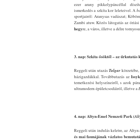
ezer arany pikkelypáncéllal díszí
ismerkedés a szkíta kor leleteivel. A
b
sportjairól: Aranysas vadászat; Köbör
Zambi atuw. Közös látogatás az óriási
hegy
re, a város, illetve a délre tornyos
3. nap: Szkíta ősöktől – az űrkutatás 
Reggeli után utazás
Talgar
körzetébe,
Issy
házigazdákkal. Továbbutazás az
temetkezési helyszíneiről, s azok pá
ultramodern épületcsodáiról, illetve a
4. nap: Altyn-Emel Nemzeti Park (
Alt
Reggeli után indulás keletre, az Alty
és mai faunájának vázlatos bemutatása