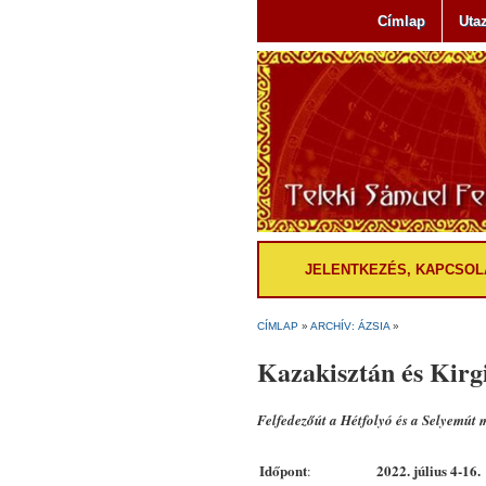
Címlap
Uta
JELENTKEZÉS, KAPCSOL
CÍMLAP
»
ARCHÍV: ÁZSIA
»
Kazakisztán és Kirgi
Felfedezőút a Hétfolyó és a Selyemú
Időpont
2022. július 4-16.
: