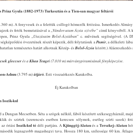
és Prinz Gyula
(1882-1973)
Turkesztán és a Tien-san magyar feltárói
3.360 m). A fenyvesek és a felettük csillogó hómezők fotózása. Ismerkedés Almásy
 rajzok és fotók bemutatásával a „
Vándor-utam Ázsia szívébe”
című könyvéből. A k
epen, Prinz Gyula „
Utazásaim Belső-Ázsiában
” c. művének segítségével. (A 
ségképződési övezetének részét képezik, déli folytatásuk a
Pamír
, a délkeleti lá
atatlan természetes határt alkotnak Közép- és
Belső-Ázsia
között.) Aláereszkedés
lcsek gleccser
és a
Khan Tengri
(7.010 m) márványpiramisának fényképezése.
on-Ashuu
átjáró
(3.795 m)
. Esti visszaérkezés Karakolba.
Éj Karakolban
n Isszik-kul
d a Dungan Mecsetben. Séta a szögek nélkül, fából készített székesegyháznál, maj
klák és szirtek (szerencsés esetben kerecsen sólymok, esetleg szirti sasok) fot
Isszik-kul
tó
Kjünggöj-Alatau
Terszkej–Alatau
 az óriási
déli partjára. A
és a
hóf
g második legnagyobb magashegyi tava. Hossza 180 km, szélessége 60 km. Átlago