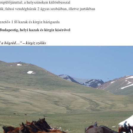
repülőjárattal; a helyszíneken különbusszal
dák, falusi vendégházak 2 ágyas szobáiban, illetve jurtákban
ezető+ 1 fő kazak és kirgiz házigazda
Budapestig,
helyi kazak és kirgiz kísérővel
d a bögréd…” – kirgiz szólás