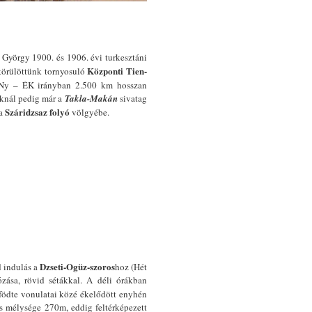
 György 1900. és 1906. évi turkesztáni
Központi Tien-
örülöttünk tornyosuló
DNy – ÉK irányban 2.500 km hosszan
baknál pedig már a
Takla-Makán
sivatag
Száridzsaz
folyó
 a
völgyébe.
Dzseti-Ogüz-szoros
d indulás a
hoz (Hét
ózása, rövid sétákkal. A déli órákban
ödte vonulatai közé ékelődött enyhén
s mélysége 270m, eddig feltérképezett