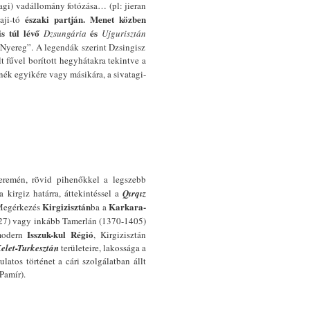
tagi) vadállomány fotózása… (pl: jieran
északi partján.
Menet közben
aji-tó
is túl lévő
és
Dzsungária
Ujgurisztán
Nyereg”. A legendák szerint Dzsingisz
t fűvel borított hegyhátakra tekintve a
k egyikére vagy másikára, a sivatagi-
remén, rövid pihenőkkel a legszebb
 kirgiz határra, áttekintéssel a
Qırqız
Kirgizisztán
Karkara-
 Megérkezés
ba a
227) vagy inkább Tamerlán (1370-1405)
Isszuk-kul Régió
modern
, Kirgizisztán
elet-Turkesztán
területeire, lakossága a
atos történet a cári szolgálatban állt
Pamír).