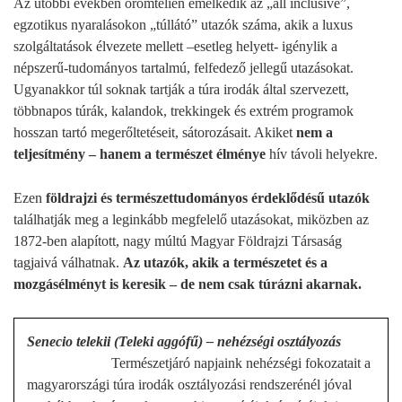
Az utóbbi években örömtelien emelkedik az „all inclusive”,
egzotikus nyaralásokon „túllátó” utazók száma, akik a luxus
szolgáltatások élvezete mellett –esetleg helyett- igénylik a
népszerű-tudományos tartalmú, felfedező jellegű utazásokat.
Ugyanakkor túl soknak tartják a túra irodák által szervezett,
többnapos túrák, kalandok, trekkingek és extrém programok
hosszan tartó megerőltetéseit, sátorozásait. Akiket
nem a
teljesítmény – hanem a természet élménye
hív távoli helyekre.
Ezen
földrajzi és természettudományos érdeklődésű utazók
találhatják meg a leginkább megfelelő utazásokat, miközben az
1872-ben alapított, nagy múltú Magyar Földrajzi Társaság
tagjaivá válhatnak.
Az utazók, akik a természetet és a
mozgásélményt is keresik – de nem csak túrázni akarnak.
Senecio telekii (Teleki aggófű) – nehézségi osztályozás
Természetjáró napjaink nehézségi fokozatait a
magyarországi túra irodák osztályozási rendszerénél jóval