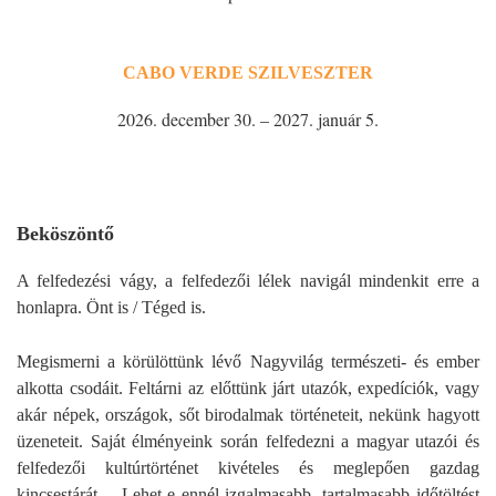
CABO VERDE SZILVESZTER
2026. december 30. – 2027. január 5.
Beköszöntő
A felfedezési vágy, a felfedezői lélek navigál mindenkit erre a
honlapra. Önt is / Téged is.
Megismerni a körülöttünk lévő Nagyvilág természeti- és ember
alkotta csodáit. Feltárni az előttünk járt utazók, expedíciók, vagy
akár népek, országok, sőt birodalmak történeteit, nekünk hagyott
üzeneteit. Saját élményeink során felfedezni a magyar utazói és
felfedezői kultúrtörténet kivételes és meglepően gazdag
kincsestárát… Lehet-e ennél izgalmasabb, tartalmasabb időtöltést