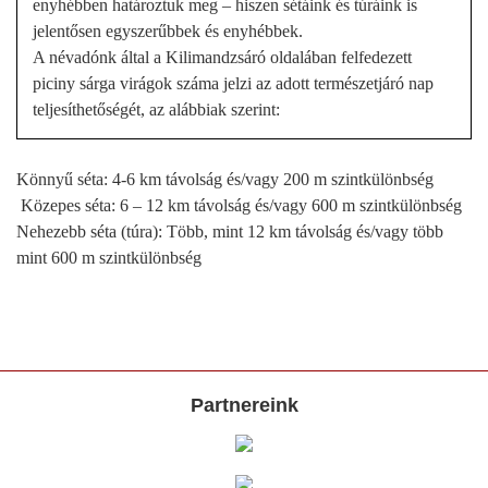
enyhébben határoztuk meg – hiszen sétáink és túráink is
jelentősen egyszerűbbek és enyhébbek.
A névadónk által a Kilimandzsáró oldalában felfedezett
piciny sárga virágok száma jelzi az adott természetjáró nap
teljesíthetőségét, az alábbiak szerint:
Könnyű séta: 4-6 km távolság és/vagy 200 m szintkülönbség
Közepes séta: 6 – 12 km távolság és/vagy 600 m szintkülönbség
Nehezebb séta (túra): Több, mint 12 km távolság és/vagy több
mint 600 m szintkülönbség
Partnereink