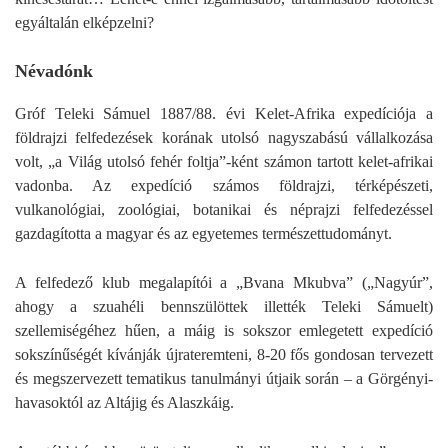
egyáltalán elképzelni?
Névadónk
Gróf Teleki Sámuel 1887/88. évi Kelet-Afrika expedíciója a
földrajzi felfedezések korának utolsó nagyszabású vállalkozása
volt, „a Világ utolsó fehér foltja”-ként számon tartott kelet-afrikai
vadonba. Az expedíció számos földrajzi, térképészeti,
vulkanológiai, zoológiai, botanikai és néprajzi felfedezéssel
gazdagította a magyar és az egyetemes természettudományt.
A felfedező klub megalapítói a „Bvana Mkubva” („Nagyúr”,
ahogy a szuahéli bennszülöttek illették Teleki Sámuelt)
szellemiségéhez hűen, a máig is sokszor emlegetett expedíció
sokszínűségét kívánják újrateremteni, 8-20 fős gondosan tervezett
és megszervezett tematikus tanulmányi útjaik során – a Görgényi-
havasoktól az Altájig és Alaszkáig.